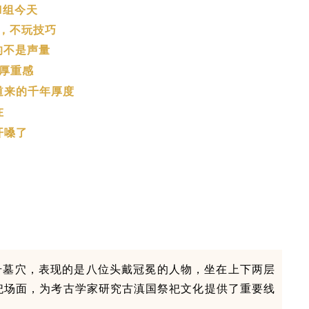
l
组
今天
，不玩技巧
的不是声量
厚重感
道来的千年厚度
在
开嗓了
3号墓穴，表现的是八位头戴冠冕的人物，坐在上下两层
祀场面，为考古学家研究古滇国祭祀文化提供了重要线