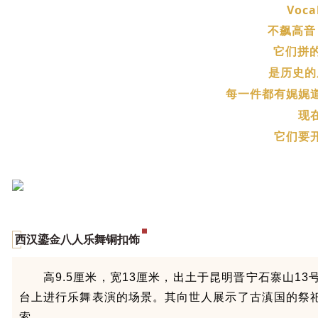
Voca
不飙高音
它们
拼
是历史的
每一件都有娓娓
现
它们要
西汉鎏金八人乐舞铜扣饰
高9.5厘米，宽13厘米，出土于昆明晋宁石寨山1
台上进行乐舞表演的场景。其向世人展示了古滇国的祭
索。