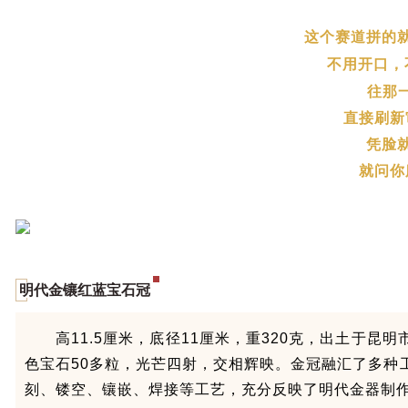
这个赛道拼的
不用开口，
往那
直接刷新
凭脸
就问
你
明代金镶红蓝宝石冠
高11.5厘米，底径11厘米，重320克，出土于
色宝石50多粒，光芒四射，交相辉映。金冠融汇了多种
刻、镂空、镶嵌、焊接等工艺，充分反映了明代金器制