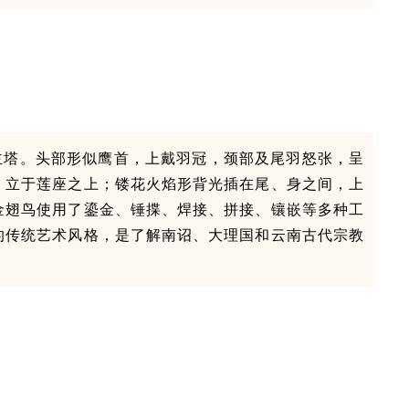
塔主塔。头部形似鹰首，上戴羽冠，颈部及尾羽怒张，呈
，立于莲座之上；镂花火焰形背光插在尾、身之间，上
金翅鸟使用了鎏金、锤揲、焊接、拼接、镶嵌等多种工
的传统艺术风格，是了解南诏、大理国和
云南古代宗教