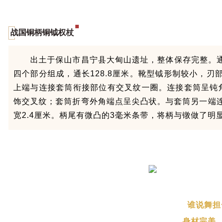
战国铜柄铜钺权杖
出土于保山市昌宁县⼤甸山遗址，整体保存完整。
四个部分组成，
通⻓128.8厘米。
靴型钺形制较小，刃
上端与连接套筒衔接部位有交叉纹⼀圈。连接套筒呈钝
饰交叉纹；套筒折弯外⻆端点呈尖凸状。与套筒另⼀端连
宽2.4厘⽶。柄尾有微凸的3毫⽶条带，将柄与镦做了明
谁说舞担
身材完美