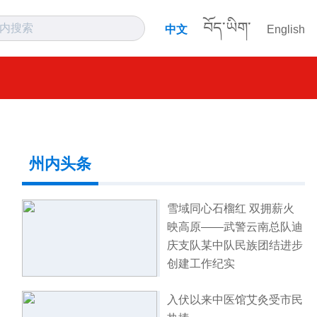
བོད་ཡིག་
中文
English
州内头条
雪域同心石榴红 双拥薪火
映高原——武警云南总队迪
庆支队某中队民族团结进步
创建工作纪实
入伏以来中医馆艾灸受市民