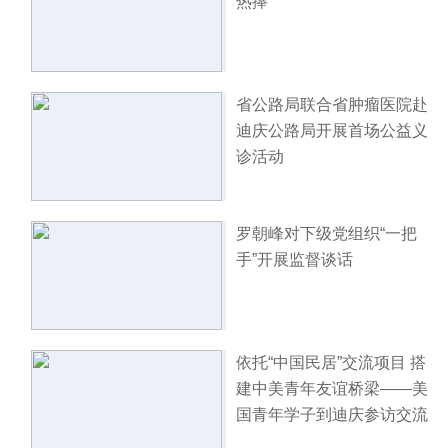
热捧
省公路局联合省肿瘤医院赴
迪庆公路局开展首场公益义
诊活动
罗朝峰对下级党组织“一把
手”开展监督谈话
依托“中国民居”交流项目 搭
建中美青年友谊桥梁——美
国青年学子到迪庆参访交流