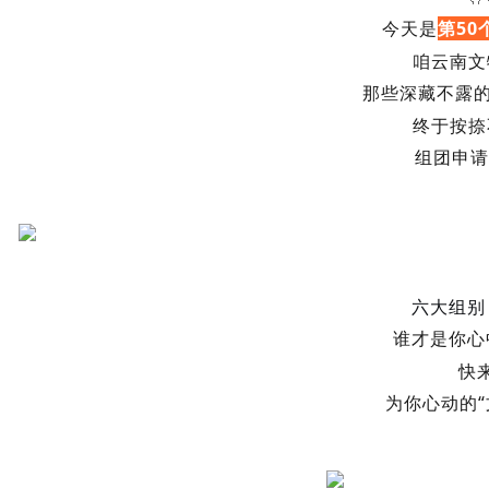
今天是
第50
咱云南文
那些
深藏不露
终于按捺
组团申请
六大组别
谁才是你心
快
为你心动的
“