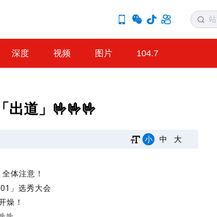
深度
视频
图片
104.7
出道」🤟🤟🤟
小
中
大
！全体注意！
101
」选秀大会
开燥！
🤟🤟