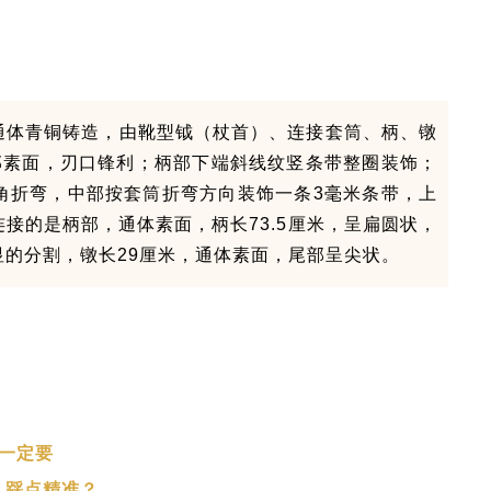
通体青铜铸造，由靴型钺（杖⾸）、连接套筒、柄、镦
部素⾯，刃口锋利；柄部下端斜线纹竖条带整圈装饰；
⻆折弯，中部按套筒折弯⽅向装饰⼀条3毫⽶条带，上
接的是柄部，通体素⾯，柄⻓73.5厘⽶，呈扁圆状，
显的分割，镦⻓29厘⽶，通体素⾯，尾部呈尖状。
一定要
、踩点精准？