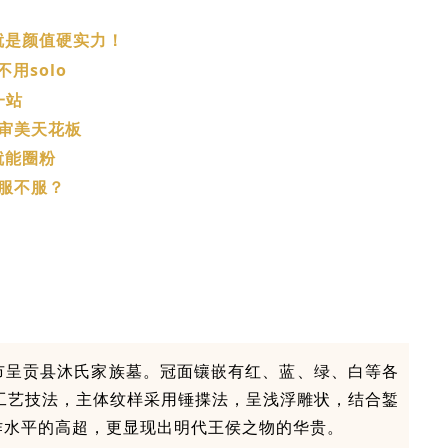
就是
颜值硬实力！
不用
solo
一站
审美天花板
就能圈粉
服不服？
昆明市呈贡县沐氏家族墓。冠面镶嵌有红、蓝、绿、白等各
工艺技法，主体纹样采用锤揲法，呈浅浮雕状，结合錾
作水平的高超，更显现出明代王侯之物的华贵。