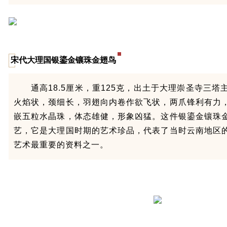
宋代大理国银鎏金镶珠金翅鸟
通高18.5厘米，重125克，出土于大理崇圣寺三
火焰状，颈细长，羽翅向内卷作欲飞状，两爪锋利有力
嵌五粒水晶珠，体态雄健，形象凶猛。这件银鎏金镶珠
艺，它是大理国时期的艺术珍品，代表了当时云南地区
艺术最重要的资料之一。