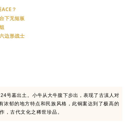
叫
ACE
？
台下无短板
组
六边形战士
墓群24号墓出土。小牛从大牛腹下步出，表现了古滇人对
有浓郁的地方特点和民族风格，此铜案达到了极高的
作，古代文化之稀世珍品。