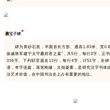
爨宝子碑
碑为青砂石质，半圆首长方形、通高1.83米、宽0.
振威将军建宁太守爨府君之墓”，共5行，每行3字，正书
336字。下列职官题名13行，每行4字，计52字，全碑
谨，奇字连篇，落笔刚健，古拙凝重，是研究汉字书体
法艺术价值，在中国书法史上占有重要的地位。