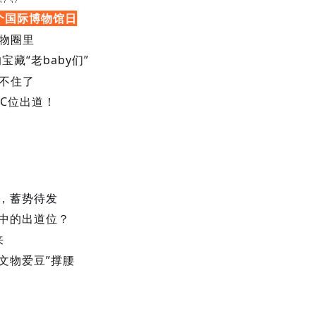
个
国际博物馆日
物圈里
的宝藏“老
baby
们”
不住
了
C
位出道！
，蓄势待发
中的出道位？
来
文物爱豆
”
撑腰