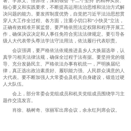
著、学原文、悟原理，深刻领会“十二个坚持”的精神实质、
核心要义和实践要求，不断提高运用法治思维和法治方式解
决问题的能力。要发挥制度优势，自觉把习近平法治思想贯
穿人大工作全过程、各方面，注重小切口和“小快灵”立法，
正确有效精准开展监督。要严格依照法定权限和程序开展工
作，确保决议决定和人事任免符合宪法法律规定。要引导各
级人大代表带头尊法学法守法用法，依法履行代表职责。
会议强调，要严格依法依规推进县乡人大换届选举，认
真学习相关法律法规，确保全过程于法有据。要坚持党的领
导、充分发扬民主、严格依法办事有机统一，严明换届纪
律，真正选出政治素质好、履职能力强、人民群众满意的人
大代表。要不断加强人大常委会及机关自身建设，锻造过硬
人大队伍。
会上，部分常委会党组成员和机关党组成员围绕学习主
题作交流发言。
肖徐、杨树奇、张丽军出席会议，余永红列席会议。