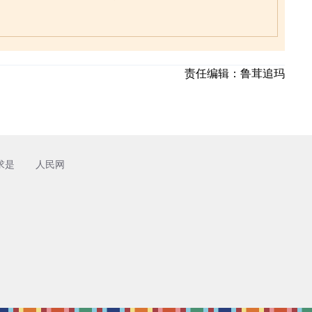
责任编辑：
鲁茸追玛
求是
人民网