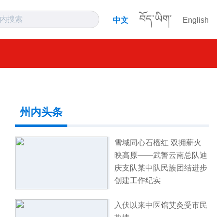
བོད་ཡིག་
中文
English
州内头条
雪域同心石榴红 双拥薪火
映高原——武警云南总队迪
庆支队某中队民族团结进步
创建工作纪实
入伏以来中医馆艾灸受市民