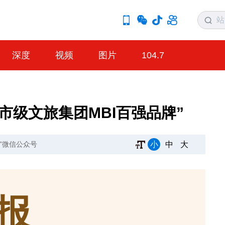
深度
视频
图片
104.7
度市级文旅集团MBI百强品牌”
小
中
大
”微信公众号
报