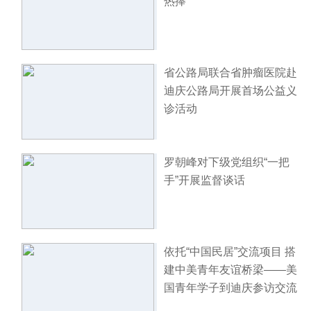
热捧
省公路局联合省肿瘤医院赴
迪庆公路局开展首场公益义
诊活动
罗朝峰对下级党组织“一把
手”开展监督谈话
依托“中国民居”交流项目 搭
建中美青年友谊桥梁——美
国青年学子到迪庆参访交流