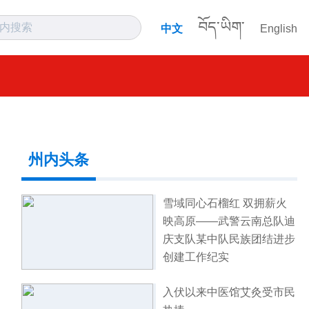
བོད་ཡིག་
中文
English
州内头条
雪域同心石榴红 双拥薪火
映高原——武警云南总队迪
庆支队某中队民族团结进步
创建工作纪实
入伏以来中医馆艾灸受市民