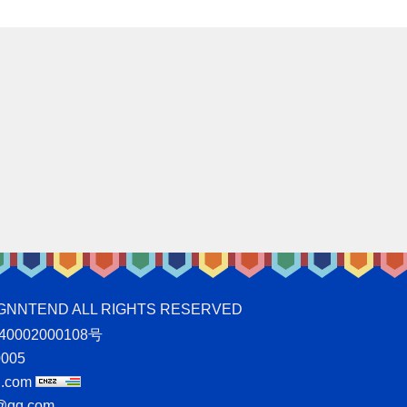
ND ALL RIGHTS RESERVED
0002000108号
005
.com
qq.com