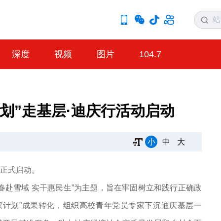
深度
视频
图片
104.7
划”走基层·迪庆行活动启动
小
中
大
动正式启动。
春赴雪域 实干惠民生”为主题，旨在牢固树立和践行正确政
家计划”成果转化，组织高校青年党员专家下沉迪庆基层一