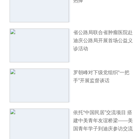
热捧
省公路局联合省肿瘤医院赴
迪庆公路局开展首场公益义
诊活动
罗朝峰对下级党组织“一把
手”开展监督谈话
依托“中国民居”交流项目 搭
建中美青年友谊桥梁——美
国青年学子到迪庆参访交流