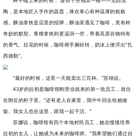
杯子端上来的时候， 显得十分独具一格——尼西黑
陶，是本地匠人手作的器皿，捧在掌心有种温厚的粗粝
感。酥油拿铁是店里的招牌，酥油茶遇见了咖啡，竟有种
奇妙的默契。青稞拿铁则更温润一些，带着高原谷物特有
的香气。拉花的时候，咖啡师手腕轻转，奶沫上便浮出“扎
西德勒”。
“最好的时候，这里一天能卖出三百杯。”苏纳说。
43岁的拉初是咖啡馆刚营业就来的第一批员工，就住
在附近的村子里。“还有老人在家里，我中午回去给她做
饭。我女儿也在这里，跟我一起干活。”
苏娜说，咖啡馆有四个本地村民员工，她在慢慢培养
拉初的女儿，让她成为未来的咖啡师。“我希望她们通过自