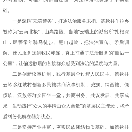
础。
一是深耕“云端警务”，打通法治服务末梢。​德钦县羊拉乡
被称为“云南北极”，山高路险。当地“云端上的派出所”扎根深
山，民警常年骑马徒步、翻山越岭，把法治宣传、矛盾调
解、便民服务送到牧民帐篷，真正打通了法治服务的“最后一
公里”，让偏远散居的各族群众感受到法治的温度与力量。
二是创新议事机制，践行基层全过程人民民主。德钦县
云岭乡红坡村创新多民族共商议事机制，藏族、纳西族、傈
僳族、汉族等群众围坐一堂，共商村务、共议发展、共享成
果，生动践行“众人的事情由众人商量”的基层民主理念，将矛
盾纠纷化解在萌芽状态。
三是坚持产业共富，夯实民族团结物质基础。如德钦县