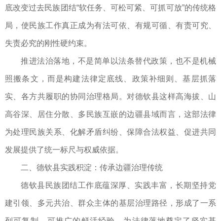
底改变过去民族团结“软任务、可松可紧、可抓可放”的传统格
局，使民族工作真正成为有法可依、有规可循、有责可究、
失责必究的刚性硬约束。
推进法治落地，不是简单以法条替代政策，也不是机械
照搬条文，而是构建法律定底线、政策补细则、基层抓落
实、各方共履职的协同治理格局。对德钦县这样高海拔、山
高谷深、居住分散、多民族互嵌的边疆县域而言，这部法律
为处理民族关系、化解矛盾纠纷、保障合法权益、促进共同
发展提供了统一标尺与权威依据。
二、德钦县实践积淀：传承边疆治理传统
德钦县民族团结工作底蕴深厚、实践丰富，长期坚持党
建引领、多元共治、群众主体的基层治理路径，形成了一系
列可复制、可推广的鲜活经验，为法律落地奠定了坚实基