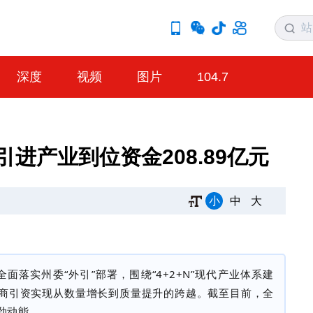
深度
视频
图片
104.7
进产业到位资金208.89亿元
小
中
大
全面落实州委“外引”部署，围绕“
4+2+N
”现代产业体系建
商引资实现从数量增长到质量提升的跨越。截至目前，全
劲动能。