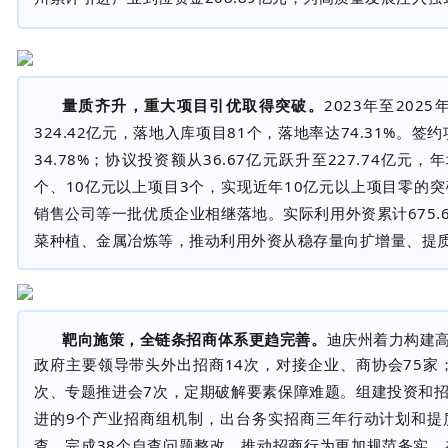
量质齐升，重大项目引优取得突破。
2023
年至
2025
324.42
亿元，落地入库项目
81
个，落地率达
74.31%
。签约
34.78%
；协议投资额从
36.67
亿元跃升至
227.74
亿元，年
个、
10
亿元以上项目
3
个，实现近年
10
亿元以上项目零的突
销售公司等一批优质企业相继落地。实际利用外资累计
675.
菜种植、金属冶炼等，推动利用外资从稳存量向扩增量、提
靶向施策，全链条招商体系更趋完善。
迪庆州着力构建
政府主要领导带头外出招商
14
次，对接企业、商协会
75
家
次、专题推进会
7
次，定期破解要素保障难题。组建投资和
进的
9
个产业招商组机制，出台务实招商三年行动计划和提
查，完成
38
个自查问题整改，推动招商行为更加规范务实。