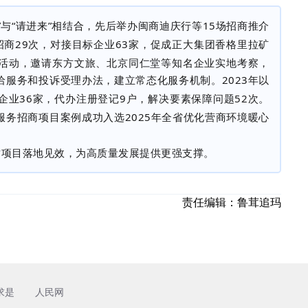
”与“请进来”相结合，先后举办闽商迪庆行等
15
场招商推介
招商
29
次，对接目标企业
63
家，促成正大集团香格里拉矿
活动，邀请东方文旅、北京同仁堂等知名企业实地考察，
洽服务和投诉受理办法，建立常态化服务机制。
2023
年以
企业
36
家，代办注册登记
9
户，解决要素保障问题
52
次。
服务招商项目案例成功入选
2025
年全省优化营商环境暖心
质项目落地见效，为高质量发展提供更强支撑。
责任编辑：
鲁茸追玛
求是
人民网