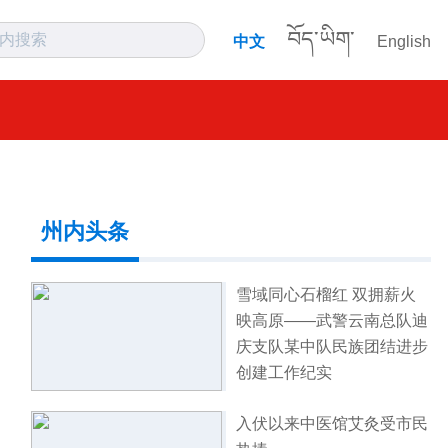
བོད་ཡིག་
中文
English
州内头条
雪域同心石榴红 双拥薪火
映高原——武警云南总队迪
庆支队某中队民族团结进步
创建工作纪实
入伏以来中医馆艾灸受市民