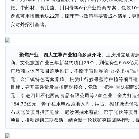
旅、中药材、食用菌、川贝母等
6
个产业招商专案，包装
10
盘点可用招商地块
22
宗，梳理产业政策与要素成本清单，更
实对外招引基础。
聚焦产业，四大主导产业招商多点开花。
迪庆州立足资
商。文化旅游产业三年新签约项目
29
个，到位资金
6.68
亿元
广场商业体等项目落地推进，不断丰富世界的“香格里拉”品
元，金江镇特色畜禽养殖、松赞山行妙果蓝莓种植等项目建
目标，召开高质量发展招商对接会，党政“一把手”带队招商
5
元；引进四川石化西南食品有限公司等
7
家企业，全力打造
184.73
亿元，奔子栏水电站落地入库，纳古、砌修塘光伏项
布式光伏项目投产见效，尼汝河抽水蓄能、巴丁光伏等项目
项目，推动昆钢三期盘活，结合新一轮找矿突破战略行动，