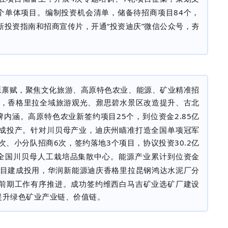
个单体项目。编制投资机会清单，储备待招商项目
84
个，
新投资指南和招商宣传片，开通“投资迪庆”微信公众号，夯
源禀赋，聚焦文化旅游、高原特色农业、能源、矿业精准招
，香格里拉全域旅游观光、鼐思碧水景区改造提升、古北
牌内涵。高原特色农业新签约项目
25
个，到位资金
2.85
亿
成投产。针对川贝母产业，迪庆州瞄准打造全国单项冠军
次、小分队招商
6
次，签约落地
3
个项目，协议投资
30.2
亿
全国川贝母人工栽培品集散中心。能源产业累计到位资金
目建成投用，华润新能源迪庆香格里拉昆钢鸿达水泥厂分
前期工作有序推进。成功签约维西白马吉矿业选矿厂建设
提升绿色矿业产业链、价值链。