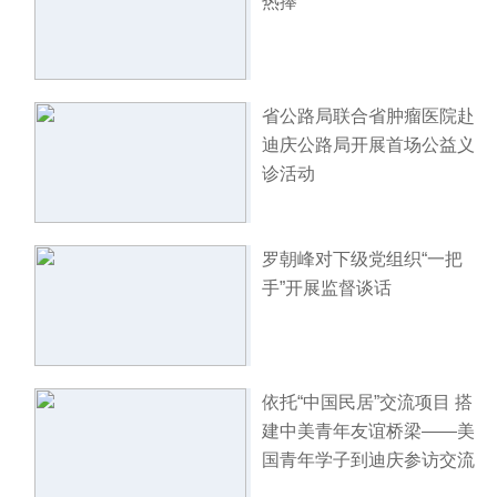
热捧
省公路局联合省肿瘤医院赴
迪庆公路局开展首场公益义
诊活动
罗朝峰对下级党组织“一把
手”开展监督谈话
依托“中国民居”交流项目 搭
建中美青年友谊桥梁——美
国青年学子到迪庆参访交流