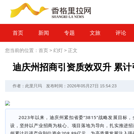
首页
新闻
专题
文旅
评论
您当前的位置：
首页
>
幻灯
>
正文
迪庆州招商引资质效双升 累计引
作者：此里只玛
发布时间：2026年05月27日 15:54:23
2023
年以来，迪庆州紧扣省委“
3815
”战略发展目标，
设，坚持以产业招商为核心、项目落地为导向，扎实推进招
州累计引进产业到位资金
208.89
亿元，为高质量发展注入强