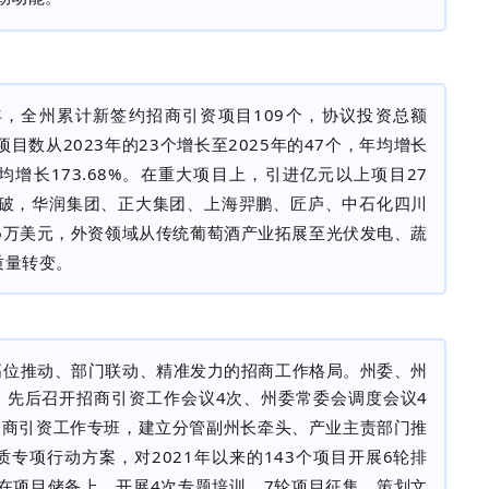
年，全州累计新签约招商引资项目
109
个，协议投资总额
项目数从
2023
年的
23
个增长至
2025
年的
47
个，年均增长
均增长
173.68%
。在重大项目上，引进亿元以上项目
27
破，华润集团、正大集团、上海羿鹏、匠庐、中石化四川
6
万美元，外资领域从传统葡萄酒产业拓展至光伏发电、蔬
质量转变。
高位推动、部门联动、精准发力的招商工作格局。州委、州
；先后召开招商引资工作会议
4
次、州委常委会调度会议
4
招商引资工作专班，建立分管副州长牵头、产业主责部门推
质专项行动方案，对
2021
年以来的
143
个项目开展
6
轮排
在项目储备上，开展
4
次专题培训、
7
轮项目征集，策划文