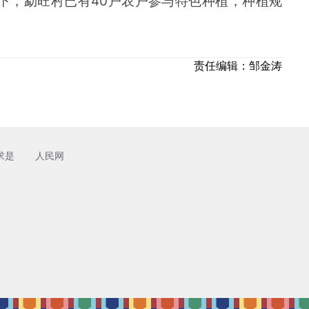
下，勐旺村已有40户农户参与特色种植，种植规
责任编辑：
邹金涛
求是
人民网