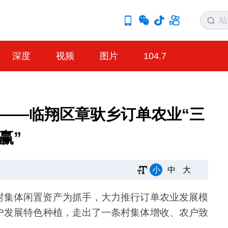
深度
视频
图片
104.7
——临翔区章驮乡订单农业“三
赢”
小
中
大
村集体闲置资产为抓手，大力推行订单农业发展模
户发展特色种植，走出了一条村集体增收、农户致