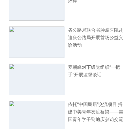
热捧
省公路局联合省肿瘤医院赴
迪庆公路局开展首场公益义
诊活动
罗朝峰对下级党组织“一把
手”开展监督谈话
依托“中国民居”交流项目 搭
建中美青年友谊桥梁——美
国青年学子到迪庆参访交流