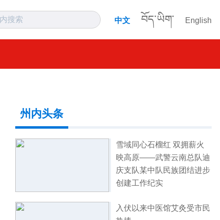
བོད་ཡིག་
中文
English
州内头条
雪域同心石榴红 双拥薪火
映高原——武警云南总队迪
庆支队某中队民族团结进步
创建工作纪实
入伏以来中医馆艾灸受市民