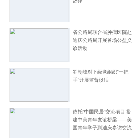
热捧
省公路局联合省肿瘤医院赴
迪庆公路局开展首场公益义
诊活动
罗朝峰对下级党组织“一把
手”开展监督谈话
依托“中国民居”交流项目 搭
建中美青年友谊桥梁——美
国青年学子到迪庆参访交流