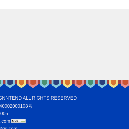
ND ALL RIGHTS RESERVED
0002000108号
005
.com
qq.com