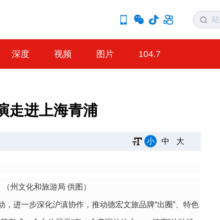
深度
视频
图片
104.7
演走进上海青浦
小
中
大
 （州文化和旅游局 供图）
动，进一步深化沪滇协作，推动德宏文旅品牌“出圈”、特色