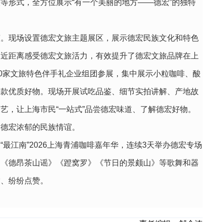
等形式，全方位展示“有一个美丽的地方——德宏”的独特
演。现场设置德宏文旅主题展区，展示德宏民族文化和特色
，近距离感受德宏文旅活力，有效提升了德宏文旅品牌在上
20家文旅特色伴手礼企业组团参展，集中展示小粒咖啡、酸
余款优质好物。现场开展试吃品鉴、细节实拍讲解、产地故
艺，让上海市民“一站式”品尝德宏味道、了解德宏好物。
递德宏浓郁的民族情谊。
最江南”2026上海青浦咖啡嘉年华，连续3天举办德宏专场
》《德昂茶山谣》《蹬窝罗》《节日的景颇山》等歌舞和器
赏、纷纷点赞。