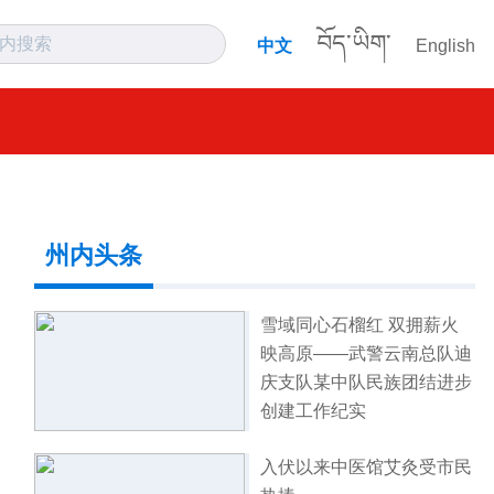
བོད་ཡིག་
中文
English
州内头条
雪域同心石榴红 双拥薪火
映高原——武警云南总队迪
庆支队某中队民族团结进步
创建工作纪实
入伏以来中医馆艾灸受市民