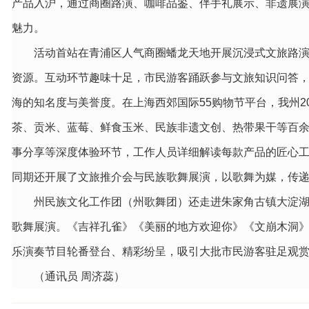
产品入沪，通过商圈路演、咖啡品鉴、伴手礼展示、非遗展演
魅力。
活动首站在青浦区人气商圈蟠龙天地开展沉浸式文旅路
资源。互动环节趣味十足，市民游客踊跃参与文旅知识问答
海的知名度与美誉度。在上海西郊国际55购物节平台，我州
茶、贡米、蓝莓、鲜食玉米、民族非遗文创、热带果干等百
事分享等深度体验环节，工作人员详细解读每款产品的匠心工
同期还开展了文旅推介会与民族歌舞展演，以歌舞为媒，传
州民族文化工作团（州歌舞团）还走进朱家角古镇大淀湖“
歌舞展演。《吉祥孔雀》《美丽的地方欢迎你》《文崩木洞
乐演奏节目轮番登台、精彩纷呈，吸引大批市民游客驻足观
（通讯员 周济蕊）