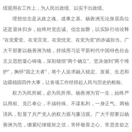
绩观用在工作上，为人民出政绩、以实干出政绩。
理想信念是从政之魂、成事之基。杨善洲无论身居高位
还是退休归乡，始终对党忠诚、信念如磐，以实际行动诠释
“在党爱党、在党言党、在党忧党、在党为党”的赤诚担当。广
大干部要以杨善洲为镜，持续用习近平新时代中国特色社会
主义思想凝心铸魂，深刻领悟“两个确立”、坚决做到“两个维
护”，胸怀“国之大者”，将个人追求融入稳定、发展、生态和
边疆稳固四件大事，让各项工作经得起人民与历史的检验。
权力为民所赋，必为民所用。杨善洲为官一生，始终严
以用权、克己奉公，不搞特殊、不谋私利，一身正气、两袖
清风，彰显了共产党人的权力观与廉洁观。广大干部要以杨
善洲为范，绷紧纪律规矩之弦，常怀敬畏之心、常思贪欲之