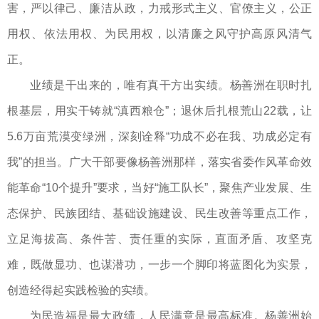
害，严以律己、廉洁从政，力戒形式主义、官僚主义，公正
用权、依法用权、为民用权，以清廉之风守护高原风清气
正。
业绩是干出来的，唯有真干方出实绩。杨善洲在职时扎
根基层，用实干铸就“滇西粮仓”；退休后扎根荒山22载，让
5.6万亩荒漠变绿洲，深刻诠释“功成不必在我、功成必定有
我”的担当。广大干部要像杨善洲那样，落实省委作风革命效
能革命“10个提升”要求，当好“施工队长”，聚焦产业发展、生
态保护、民族团结、基础设施建设、民生改善等重点工作，
立足海拔高、条件苦、责任重的实际，直面矛盾、攻坚克
难，既做显功、也谋潜功，一步一个脚印将蓝图化为实景，
创造经得起实践检验的实绩。
为民造福是最大政绩，人民满意是最高标准。杨善洲始