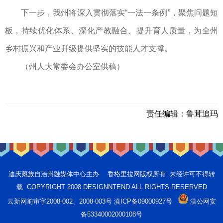
下一步，我州将深入贯彻落实“一法一条例”，聚焦问题短
板，持续优化体系、深化产教融合、提升育人质量，为全州
乡村振兴和产业升级提供坚实的技能人才支撑。
（州人大常委会办公室供稿）
责任编辑：
鲁茸追玛
迪庆藏族自治州融媒体中心主办 香格里拉网版权所有 未经许可不得转
载 COPYRIGHT 2008 DESIGNNTEND ALL RIGHTS RESERVED
云新网前审字2008-002、2008-003号 滇ICP备09000927号
滇公网安
备53340002000108号