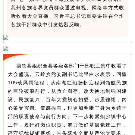
我州各族各界党员群众通过
电视、网络等方式收
听收看大会直播，习近平总书记重要讲话在全州
各族干部群众中引发热烈反响。
德钦县组织全县各级各部门干部职工集中收看了
大会盛况。云岭乡党委副书记此里白永表示，回望
105载风雨征程，从南湖红船扬帆启程到领航民族
的巨轮破浪前行，从救亡图存、改天换地到强国建
设、民族复兴，百年大党初心如磐、步履铿锵，内
心备受震撼、倍感振奋，也更加明晰了身为乡镇干
部的职责使命与前行方向。下一步将紧扣乡镇中心
工作，履行好岗位职责，努力做好基层党建工作，
严守纪律规矩底线，带头落实全面从严治党要求，