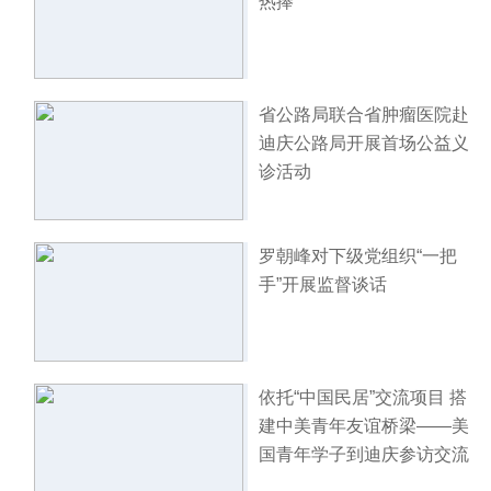
热捧
省公路局联合省肿瘤医院赴
迪庆公路局开展首场公益义
诊活动
罗朝峰对下级党组织“一把
手”开展监督谈话
依托“中国民居”交流项目 搭
建中美青年友谊桥梁——美
国青年学子到迪庆参访交流