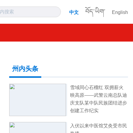
བོད་ཡིག་
中文
English
州内头条
雪域同心石榴红 双拥薪火
映高原——武警云南总队迪
庆支队某中队民族团结进步
创建工作纪实
入伏以来中医馆艾灸受市民