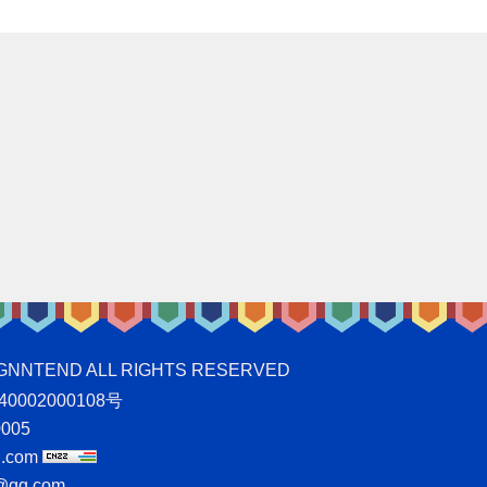
ND ALL RIGHTS RESERVED
0002000108号
005
.com
qq.com