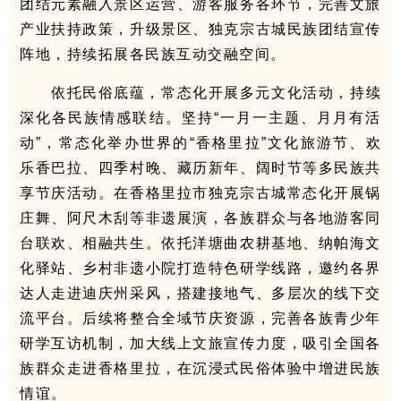
团结元素融入景区运营、游客服务各环节，完善文旅
产业扶持政策，升级景区、独克宗古城民族团结宣传
阵地，持续拓展各民族互动交融空间。
依托民俗底蕴，常态化开展多元文化活动，持续
深化各民族情感联结。坚持“一月一主题、月月有活
动”，常态化举办世界的“香格里拉”文化旅游节、欢
乐香巴拉、四季村晚、藏历新年、阔时节等多民族共
享节庆活动。在香格里拉市独克宗古城常态化开展锅
庄舞、阿尺木刮等非遗展演，各族群众与各地游客同
台联欢、相融共生。依托洋塘曲农耕基地、纳帕海文
化驿站、乡村非遗小院打造特色研学线路，邀约各界
达人走进迪庆州采风，搭建接地气、多层次的线下交
流平台。后续将整合全域节庆资源，完善各族青少年
研学互访机制，加大线上文旅宣传力度，吸引全国各
族群众走进香格里拉，在沉浸式民俗体验中增进民族
情谊。