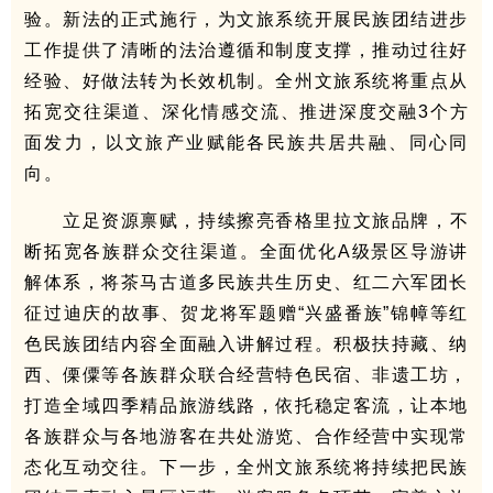
验。新法的正式施行，为文旅系统开展民族团结进步
工作提供了清晰的法治遵循和制度支撑，推动过往好
经验、好做法转为长效机制。全州文旅系统将重点从
拓宽交往渠道、深化情感交流、推进深度交融3个方
面发力，以文旅产业赋能各民族共居共融、同心同
向。
立足资源禀赋，持续擦亮香格里拉文旅品牌，不
断拓宽各族群众交往渠道。全面优化A级景区导游讲
解体系，将茶马古道多民族共生历史、红二六军团长
征过迪庆的故事、贺龙将军题赠“兴盛番族”锦幛等红
色民族团结内容全面融入讲解过程。积极扶持藏、纳
西、傈僳等各族群众联合经营特色民宿、非遗工坊，
打造全域四季精品旅游线路，依托稳定客流，让本地
各族群众与各地游客在共处游览、合作经营中实现常
态化互动交往。下一步，全州文旅系统将持续把民族