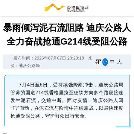
暴雨倾泻泥石流阻路 迪庆公路人
全力奋战抢通G214线受阻公路
发布时间：2026年07月07日 20:29:18
来
小
中
大
源：迪庆公路局
7
月
4
日至
6
日，受持续强降雨冲击，迪庆公路局
管养的国道
214
线香格里拉至德钦方向多个路段接连
发生泥石流，交通中断。面对灾情，迪庆公路人闻
“汛”而动，在泥石流与险情中连续鏖战，以最快速度
抢通受阻公路，守护群众出行安全。