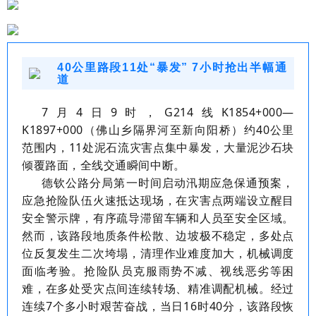
40公里路段11处“暴发” 7小时抢出半幅通
道
7
月
4
日
9
时，
G214
线
K1854+000
—
K1897+000
（佛山乡隔界河至新向阳桥）约
40
公里
范围内，
11
处泥石流灾害点集中暴发，大量泥沙石块
倾覆路面，全线交通瞬间中断。
德钦公路分局第一时间启动汛期应急保通预案，
应急抢险队伍火速抵达现场，在灾害点两端设立醒目
安全警示牌，有序疏导滞留车辆和人员至安全区域。
然而，该路段地质条件松散、边坡极不稳定，多处点
位反复发生二次垮塌，清理作业难度加大，机械调度
面临考验。抢险队员克服雨势不减、视线恶劣等困
难，在多处受灾点间连续转场、精准调配机械。经过
连续
7
个多小时艰苦奋战，当日
16
时
40
分，该路段恢