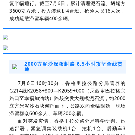
复半幅通行。截至
7
月
6
日，累计清理泥石流、坍塌方
3600
立方米，投入装载机
4
台班、抢险人员
16
人次，
成功疏散滞留车辆
400
余辆。
2000方泥沙深夜封路 6.5小时攻坚全线贯
通
7
月
6
日
16
时
30
分，香格里拉公路分局管养的
G214
线
K2058+800
—
K2059+000
（尼西乡巴拉格宗
路口至幸福加油站）路段突发大规模泥石流，约
2000
立方米泥沙石块倾泻而下，公路双向全幅阻断，现场
滞留群众
600
余人、车辆
200
余辆。
面对突发灾情，香格里拉公路分局科学研判、迅
速部署，紧急调集装载机
1
台、挖机
1
台、后勤车
3