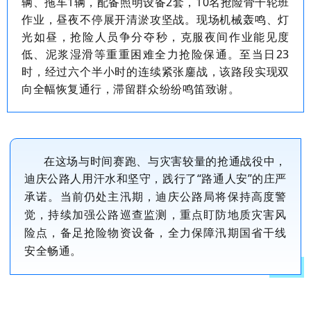
辆、拖车
1
辆，配备照明设备
2
套，
10
名抢险骨干轮班
作业，昼夜不停展开清淤攻坚战。现场机械轰鸣、灯
光如昼，抢险人员争分夺秒，克服夜间作业能见度
低、泥浆湿滑等重重困难全力抢险保通。至当日
23
时，经过六个半小时的连续紧张鏖战，该路段实现双
向全幅恢复通行，滞留群众纷纷鸣笛致谢。
在这场与时间赛跑、与灾害较量的抢通战役中，
迪庆公路人用汗水和坚守，践行了
“路通人安”的庄严
承诺。当前
仍处主汛期，
迪庆公路局将保持高度
警
觉
，持续加强公路巡查监测，
重点盯防地质灾害风
险点，备足抢险物资设备，
全力保障汛期国省干线
安全畅通。