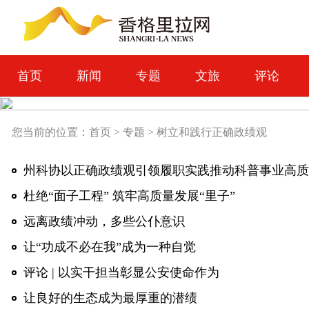
首页
新闻
专题
文旅
评论
您当前的位置：
首页
>
专题
>
树立和践行正确政绩观
州科协以正确政绩观引领履职实践推动科普事业高质
杜绝“面子工程” 筑牢高质量发展“里子”
远离政绩冲动，多些公仆意识
让“功成不必在我”成为一种自觉
评论 | 以实干担当彰显公安使命作为
让良好的生态成为最厚重的潜绩