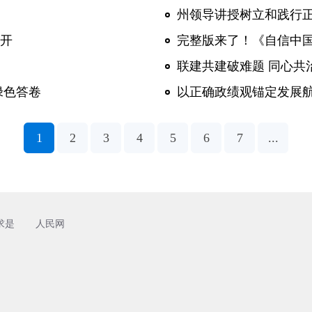
州领导讲授树立和践行
开
完整版来了！《自信中国
绿色答卷
以正确政绩观锚定发展
1
2
3
4
5
6
7
...
求是
人民网