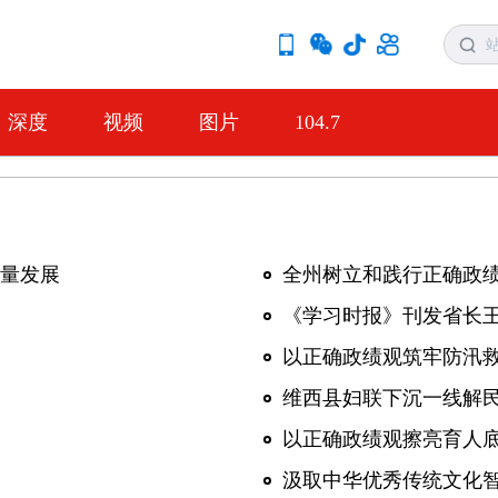
深度
视频
图片
104.7
量发展
全州树立和践行正确政
《学习时报》刊发省长
以正确政绩观筑牢防汛
维西县妇联下沉一线解
以正确政绩观擦亮育人
汲取中华优秀传统文化智