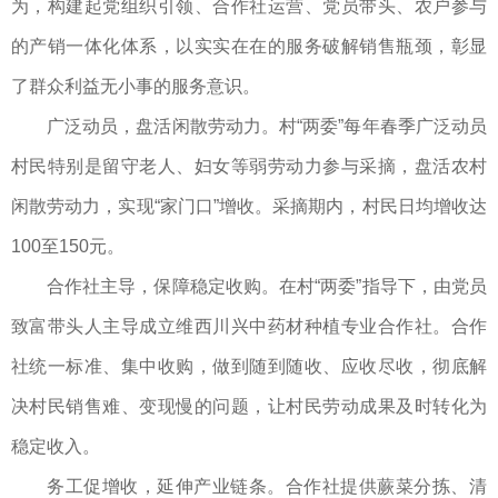
为，构建起党组织引领、合作社运营、党员带头、农户参与
的产销一体化体系，以实实在在的服务破解销售瓶颈，彰显
了群众利益无小事的服务意识。
广泛动员，盘活闲散劳动力。村“两委”每年春季广泛动员
村民特别是留守老人、妇女等弱劳动力参与采摘，盘活农村
闲散劳动力，实现“家门口”增收。采摘期内，村民日均增收达
100至150元。
合作社主导，保障稳定收购。在村“两委”指导下，由党员
致富带头人主导成立维西川兴中药材种植专业合作社。合作
社统一标准、集中收购，做到随到随收、应收尽收，彻底解
决村民销售难、变现慢的问题，让村民劳动成果及时转化为
稳定收入。
务工促增收，延伸产业链条。合作社提供蕨菜分拣、清