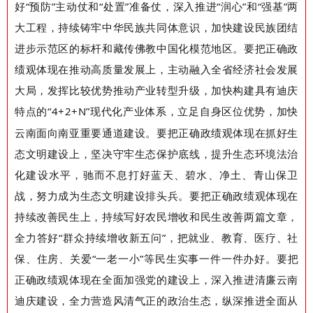
好
“预防”主动仗和“处置”准备仗，深入推进“润心”和“强基”两
大工程，持续铸牢中华民族共同体意识，加快建设民族团结
进步示范区的标杆和藏传佛教中国化模范地区。要把正确政
绩观体现在推动高质量发展上
，
主动融入全省经济社会发展
大局，发挥比较优势推动产业转型升级，加快构建具有迪庆
特点的
“
4+2+N
”现代化产业体系，立足自身区位优势，加快
云南面向南亚重要通道建设。要把正确政绩观体现在抓好生
态文明建设上
，
坚决
守牢生态保护底线，提升生态环境法治
化建设水平，驰而不息打好蓝天、碧水、净土、青山保卫
战，努力成为生态文明建设排头兵。要把正确政绩观体现在
持续改善民生上
，
持续写好农民增收和民生改善两篇文章，
全力答好
“群众持续增收新五问”，把就业、教育、医疗、社
保、住房、关爱“一老一小”等民生实事一件一件办好。
要
把
正确政绩观体现在全面加强党的建设上，
深入推进清廉云南
迪庆建设
，全力营造风清气正的政治生态，
纵深推进全面从