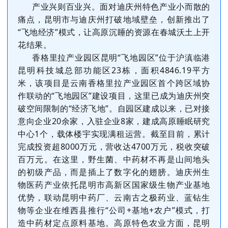
产业兴则百业兴。面对迪庆州特色产业小而散的
痛点，昆明市与迪庆州打破地域壁垒，创新推出了
“飞地经济”模式，让高原沉睡的资源在春城沃土上开
花结果。
香格里拉产业园区昆明“飞地园区”位于沪滇临港
昆明科技城总部功能区23栋，面积4846.19平方
米，该项目是云南香格里拉产业园区首个跨区域协
作联动的“飞地园区”建设项目，这里已成为迪庆州突
破空间限制的“经济飞地”。自园区建成以来，已对接
意向企业20余家，入驻企业8家，建成高原睡眠研究
中心1个，载体楼宇实现满租运营。截至目前，累计
完成投资超8000万元，营收达4700万元，税收突破
百万元。在这里，野生菌、中药材不再是山间地头
的初级产品，而是插上了数字化的翅膀。迪庆州生
物医药产业依托昆明市高新区国家级生物产业基地
优势，联动昆明中药厂、云南古之极药业、蓝钻生
物等企业在维西县推行“公司+基地+农户”模式，打
造中药材定点原料基地。高原特色农业方面，昆明