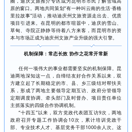
圈，迪庆文旅推介专区成为昆明市市民了解雪域高
原的窗口。两地共同策划“有一种叫云南的生活·香格
里拉故事”活动，推动迪庆州文旅资源走出去、优质
项目引进来。在昆明的都市喧嚣中，迪庆的雪山、
草甸、寺院正静静等待着八方来客，而昆明市的资
本与市场正成为迪庆州文旅产业升级的强大引擎。
机制保障：常态长效 协作之花常开常新
任何一项伟大的事业都需要坚实的机制保障。昆
迪两地深知这一点，自缔结友好合作关系以来，双
方建立起了长期稳定的市、县、乡三级结对帮扶关
系，形成了两地主要领导定期互访、政府分管领导
定期调度协调、牵头部门及时督办、项目责任单位
主抓落实的四级合作协调机制。
“十四五”以来，双方党政代表团互访9次，两地
政府召开专题工作协调会10次，累计培训党政干
部、专业技术人才、基层党务干部1000余人次。这