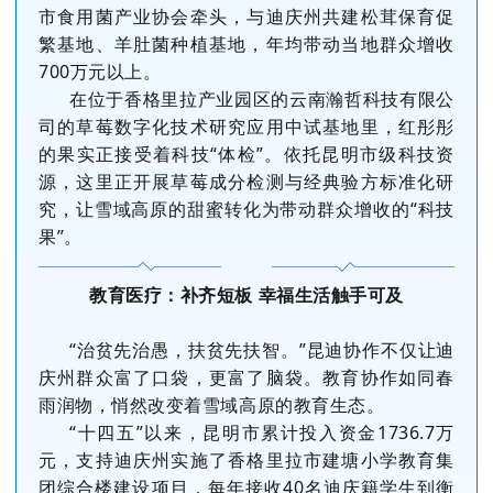
市食用菌产业协会牵头，与迪庆州共建松茸保育促
繁基地、羊肚菌种植基地，年均带动当地群众增收
700万元以上。
在位于香格里拉产业园区的云南瀚哲科技有限公
司的草莓数字化技术研究应用中试基地里，红彤彤
的果实正接受着科技“体检”。依托昆明市级科技资
源，这里正开展草莓成分检测与经典验方标准化研
究，让雪域高原的甜蜜转化为带动群众增收的“科技
果”。
教育医疗：补齐短板 幸福生活触手可及
“治贫先治愚，扶贫先扶智。”昆迪协作不仅让迪
庆州群众富了口袋，更富了脑袋。教育协作如同春
雨润物，悄然改变着雪域高原的教育生态。
“十四五”以来，昆明市累计投入资金1736.7万
元，支持迪庆州实施了香格里拉市建塘小学教育集
团综合楼建设项目，每年接收40名迪庆籍学生到衡