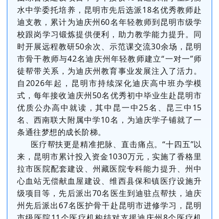
水中学委托培养，昆明市先后选派18名优秀教师赴
迪支教，累计为迪庆州60名年轻教师到昆明市级学
校跟岗学习锻炼提供便利，助力教学能力提升。同
时开展远程教研50余次、示范课交流30余场，昆明
市骨干教师与42名迪庆州年轻教师建立“一对一”师
徒帮带关系，为迪庆州教育事业发展注入了活力。
自2026年起，昆明市持续深化迪庆高中班办学模
式，每年接收迪庆州50名优秀初中毕业生赴昆明市
优质公办高中就读，其中昆一中25名、昆三中15
名、西南联大附属中学10名，为迪庆学子铺就了一
条通往梦想的成长阶梯。
医疗帮扶更是精准把脉、直击痛点。“十四五”以
来，昆明市累计投入资金1030万元，实施了香格里
拉市医院配套建设、州藏医院专科能力提升、州中
心血站无偿献血屋建设、维西县保和镇医疗设施升
级项目等，先后派出70名医生到迪驻点帮扶，迪庆
州先后派出67名医护骨干赴昆明市进修学习，昆明
市级医院11个医疗机构结对支援迪庆州8个医疗机