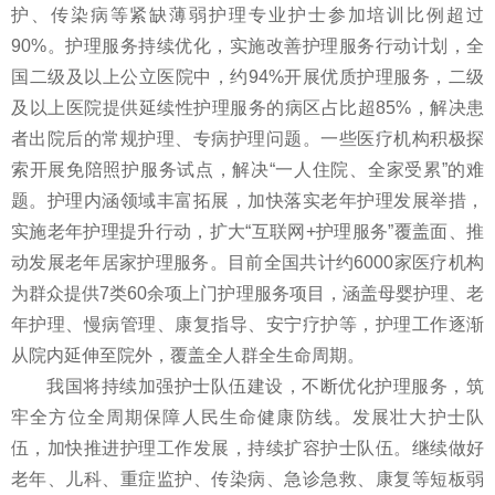
护、传染病等紧缺薄弱护理专业护士参加培训比例超过
90%。护理服务持续优化，实施改善护理服务行动计划，全
国二级及以上公立医院中，约94%开展优质护理服务，二级
及以上医院提供延续性护理服务的病区占比超85%，解决患
者出院后的常规护理、专病护理问题。一些医疗机构积极探
索开展免陪照护服务试点，解决“一人住院、全家受累”的难
题。护理内涵领域丰富拓展，加快落实老年护理发展举措，
实施老年护理提升行动，扩大“互联网+护理服务”覆盖面、推
动发展老年居家护理服务。目前全国共计约6000家医疗机构
为群众提供7类60余项上门护理服务项目，涵盖母婴护理、老
年护理、慢病管理、康复指导、安宁疗护等，护理工作逐渐
从院内延伸至院外，覆盖全人群全生命周期。
我国将持续加强护士队伍建设，不断优化护理服务，筑
牢全方位全周期保障人民生命健康防线。发展壮大护士队
伍，加快推进护理工作发展，持续扩容护士队伍。继续做好
老年、儿科、重症监护、传染病、急诊急救、康复等短板弱