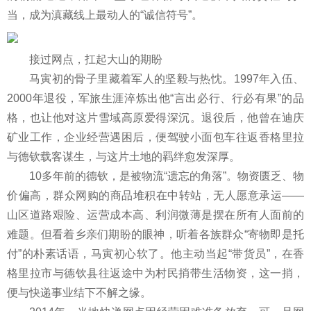
当，成为滇藏线上最动人的“诚信符号”。
接过网点，扛起大山的期盼
马寅初的骨子里藏着军人的坚毅与热忱。1997年入伍、
2000年退役，军旅生涯淬炼出他“言出必行、行必有果”的品
格，也让他对这片雪域高原爱得深沉。退役后，他曾在迪庆
矿业工作，企业经营遇困后，便驾驶小面包车往返香格里拉
与德钦载客谋生，与这片土地的羁绊愈发深厚。
10多年前的德钦，是被物流“遗忘的角落”。物资匮乏、物
价偏高，群众网购的商品堆积在中转站，无人愿意承运——
山区道路艰险、运营成本高、利润微薄是摆在所有人面前的
难题。但看着乡亲们期盼的眼神，听着各族群众“寄物即是托
付”的朴素话语，马寅初心软了。他主动当起“带货员”，在香
格里拉市与德钦县往返途中为村民捎带生活物资，这一捎，
便与快递事业结下不解之缘。