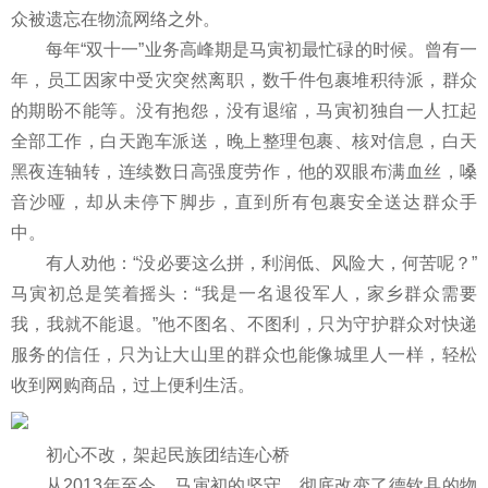
众被遗忘在物流网络之外。
每年“双十一”业务高峰期是马寅初最忙碌的时候。曾有一
年，员工因家中受灾突然离职，数千件包裹堆积待派，群众
的期盼不能等。没有抱怨，没有退缩，马寅初独自一人扛起
全部工作，白天跑车派送，晚上整理包裹、核对信息，白天
黑夜连轴转，连续数日高强度劳作，他的双眼布满血丝，嗓
音沙哑，却从未停下脚步，直到所有包裹安全送达群众手
中。
有人劝他：“没必要这么拼，利润低、风险大，何苦呢？”
马寅初总是笑着摇头：“我是一名退役军人，家乡群众需要
我，我就不能退。”他不图名、不图利，只为守护群众对快递
服务的信任，只为让大山里的群众也能像城里人一样，轻松
收到网购商品，过上便利生活。
初心不改，架起民族团结连心桥
从2013年至今，马寅初的坚守，彻底改变了德钦县的物