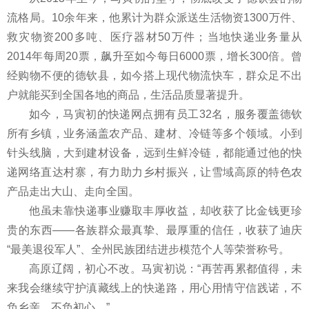
流格局。10余年来，他累计为群众派送生活物资1300万件、
救灾物资200多吨、医疗器材50万件；当地快递业务量从
2014年每周20票，飙升至如今每日6000票，增长300倍。曾
经购物不便的德钦县，如今搭上现代物流快车，群众足不出
户就能买到全国各地的商品，生活品质显著提升。
如今，马寅初的快递网点拥有员工32名，服务覆盖德钦
所有乡镇，业务涵盖农产品、建材、冷链等多个领域。小到
针头线脑，大到建材设备，远到生鲜冷链，都能通过他的快
递网络直达村寨，有力助力乡村振兴，让雪域高原的特色农
产品走出大山、走向全国。
他虽未靠快递事业赚取丰厚收益，却收获了比金钱更珍
贵的东西——各族群众最真挚、最厚重的信任，收获了迪庆
“最美退役军人”、全州民族团结进步模范个人等荣誉称号。
高原辽阔，初心不改。马寅初说：“再苦再累都值得，未
来我会继续守护滇藏线上的快递路，用心用情守信践诺，不
负乡亲、不负初心。”