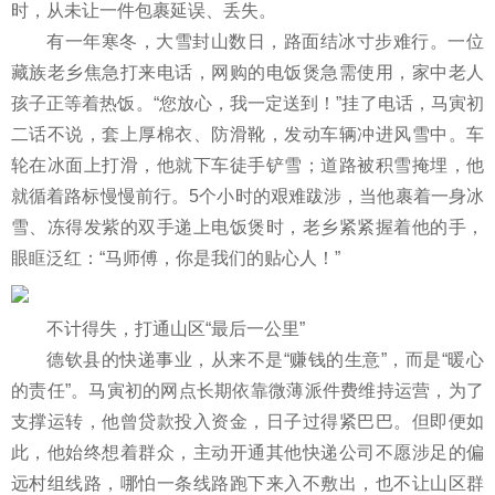
时，从未让一件包裹延误、丢失。
有一年寒冬，大雪封山数日，路面结冰寸步难行。一位
藏族老乡焦急打来电话，网购的电饭煲急需使用，家中老人
孩子正等着热饭。“您放心，我一定送到！”挂了电话，马寅初
二话不说，套上厚棉衣、防滑靴，发动车辆冲进风雪中。车
轮在冰面上打滑，他就下车徒手铲雪；道路被积雪掩埋，他
就循着路标慢慢前行。5个小时的艰难跋涉，当他裹着一身冰
雪、冻得发紫的双手递上电饭煲时，老乡紧紧握着他的手，
眼眶泛红：“马师傅，你是我们的贴心人！”
不计得失，打通山区“最后一公里”
德钦县的快递事业，从来不是“赚钱的生意”，而是“暖心
的责任”。马寅初的网点长期依靠微薄派件费维持运营，为了
支撑运转，他曾贷款投入资金，日子过得紧巴巴。但即便如
此，他始终想着群众，主动开通其他快递公司不愿涉足的偏
远村组线路，哪怕一条线路跑下来入不敷出，也不让山区群