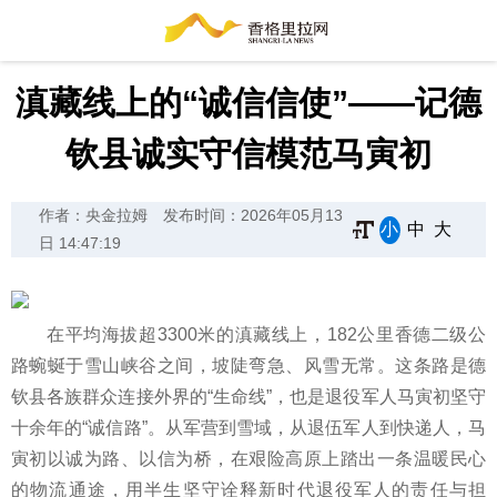
滇藏线上的“诚信信使”——记德
钦县诚实守信模范马寅初
作者：央金拉姆
发布时间：2026年05月13
小
中
大
日 14:47:19
在平均海拔超3300米的滇藏线上，182公里香德二级公
路蜿蜒于雪山峡谷之间，坡陡弯急、风雪无常。这条路是德
钦县各族群众连接外界的“生命线”，也是退役军人马寅初坚守
十余年的“诚信路”。从军营到雪域，从退伍军人到快递人，马
寅初以诚为路、以信为桥，在艰险高原上踏出一条温暖民心
的物流通途，用半生坚守诠释新时代退役军人的责任与担