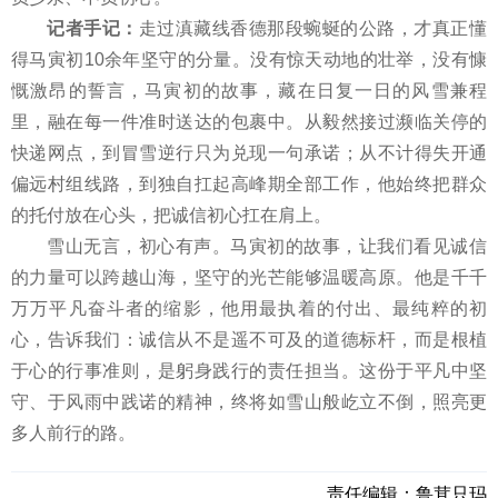
记者手记：
走过滇藏线香德那段蜿蜒的公路，才真正懂
得马寅初10余年坚守的分量。没有惊天动地的壮举，没有慷
慨激昂的誓言，马寅初的故事，藏在日复一日的风雪兼程
里，融在每一件准时送达的包裹中。从毅然接过濒临关停的
快递网点，到冒雪逆行只为兑现一句承诺；从不计得失开通
偏远村组线路，到独自扛起高峰期全部工作，他始终把群众
的托付放在心头，把诚信初心扛在肩上。
雪山无言，初心有声。马寅初的故事，让我们看见诚信
的力量可以跨越山海，坚守的光芒能够温暖高原。他是千千
万万平凡奋斗者的缩影，他用最执着的付出、最纯粹的初
心，告诉我们：诚信从不是遥不可及的道德标杆，而是根植
于心的行事准则，是躬身践行的责任担当。这份于平凡中坚
守、于风雨中践诺的精神，终将如雪山般屹立不倒，照亮更
多人前行的路。
责任编辑：
鲁茸只玛