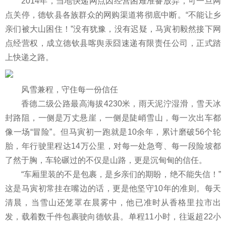
2014年，当地快递网点因经营困难准备放弃，可一旦网
点关停，德钦县各族群众的网购渠道将彻底中断。“不能让乡
亲们被大山困住！”没有犹豫，没有迟疑，马寅初毅然接下网
点经营权，成立德钦县喀舆汞囧速递有限责任公司，正式踏
上快递之路。
风雪兼程，守住每一份信任
香德二级公路最高海拔4230米，雨天泥泞湿滑，雪天冰
封路阻，一侧是万丈悬崖，一侧是陡峭雪山，每一次出车都
像一场“冒险”。但马寅初一跑就是10余年，累计磨破56个轮
胎，年行驶里程达14万公里，对每一处急弯、每一段险坡都
了然于胸，车轮碾过的不仅是山路，更是沉甸甸的信任。
“车厢里装的不是包裹，是乡亲们的期盼，绝不能失信！”
这是马寅初常挂在嘴边的话，更是他坚守10年的准则。每天
清晨，当雪山还笼罩在晨雾中，他已准时从香格里拉市出
发，载着数千件包裹驶向德钦县。单程11小时，往返超22小