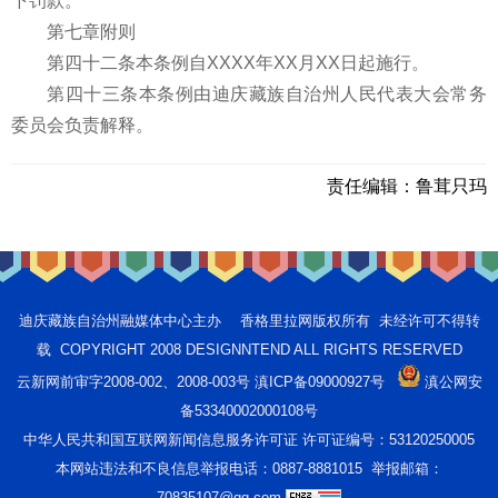
下罚款。
第七章附则
第四十二条本条例自XXXX年XX月XX日起施行。
第四十三条本条例由迪庆藏族自治州人民代表大会常务
委员会负责解释。
责任编辑：
鲁茸只玛
迪庆藏族自治州融媒体中心主办 香格里拉网版权所有 未经许可不得转
载 COPYRIGHT 2008 DESIGNNTEND ALL RIGHTS RESERVED
云新网前审字2008-002、2008-003号 滇ICP备09000927号
滇公网安
备53340002000108号
中华人民共和国互联网新闻信息服务许可证 许可证编号：53120250005
本网站违法和不良信息举报电话：0887-8881015 举报邮箱：
70835107@qq.com