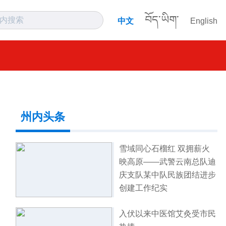
བོད་ཡིག་
中文
English
州内头条
雪域同心石榴红 双拥薪火
映高原——武警云南总队迪
庆支队某中队民族团结进步
创建工作纪实
入伏以来中医馆艾灸受市民