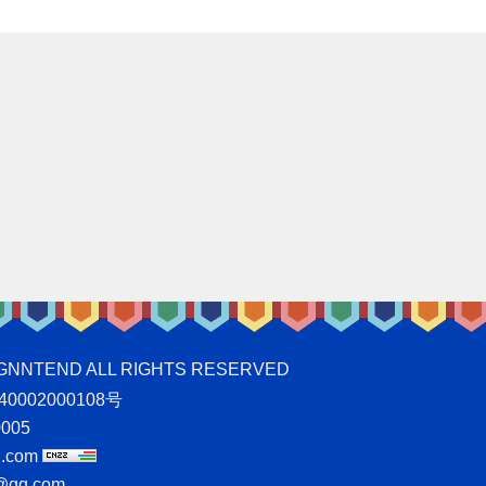
ND ALL RIGHTS RESERVED
0002000108号
005
.com
qq.com