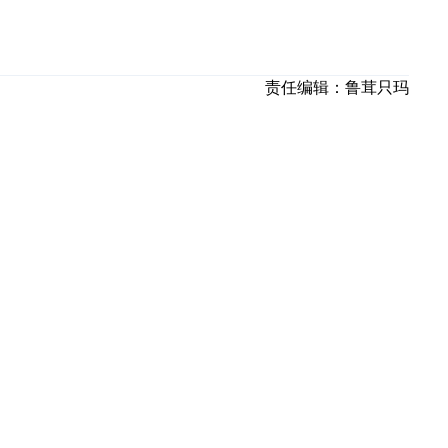
责任编辑：
鲁茸只玛