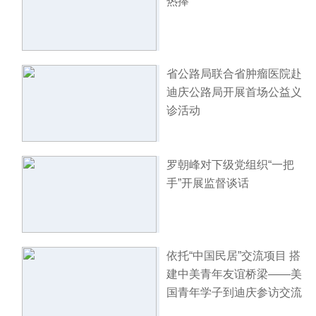
热捧
省公路局联合省肿瘤医院赴
迪庆公路局开展首场公益义
诊活动
罗朝峰对下级党组织“一把
手”开展监督谈话
依托“中国民居”交流项目 搭
建中美青年友谊桥梁——美
国青年学子到迪庆参访交流