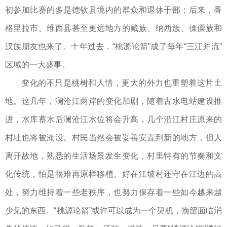
初参加比赛的多是德钦县境内的群众和退休干部；后来，香
格里拉市、维西县甚至更远地方的藏族、纳西族、傈僳族和
汉族朋友也来了。十年过去，“桃源论箭”成了每年“三江并流”
区域的一大盛事。
变化的不只是桃树和人情，更大的外力也重塑着这片土
地。这几年，澜沧江两岸的变化加剧，随着古水电站建设推
进，水库蓄水后澜沧江水位将会升高，几个沿江村庄原来的
村址也将被淹没。村民当然会被妥善安置到新的地方，但人
离开故地，熟悉的生活场景发生变化，村里特有的节奏和文
化传统，怕是很难再原样移植。好在江坡村还守在江边的高
处，努力维持着一些老秩序，也努力保存着一些如今越来越
少见的东西。“桃源论箭”或许可以成为一个契机，挽留面临消