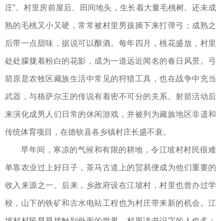
庄”。村里房前屋后、田间地头，生长着大量毛桃树。还未成
熟的毛桃又小又硬，常常被村里男孩摘下来打弹弓；成熟之
后带一点甜味，据说可以酿酒。每年四月，桃花盛放，村里
处处朦胧着粉白的花影，成为一道远近闻名的春日风景。弓
箭原是农牧区藏族生活中常见的狩猎工具，也在战争中充当
武器，与格萨尔王的传说有着密不可分的关系。射箭活动后
来演化成男人们日常的休闲游戏，并被列为藏族地区非遗和
传统体育项目，在德钦县各乡镇村庄长盛不衰。
早年间，寒凉的气候和有限的耕地，令江坡村村民很难
单靠农业过上好日子，茶马古道上的贸易便成为他们重要的
收入来源之一。后来，乡政府设在江坡村，村里也曾办过学
校，山下的铁矿和古水电站工程也为村庄带来新的机会。江
坡村村民早早接触到外面的世界，村里读书识字的人也多；