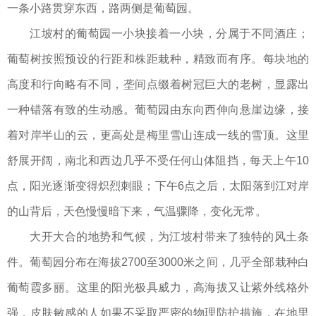
一条小路贯穿东西，路两侧是葡萄园。
江坡村的葡萄园一小块接着一小块，分属于不同酒庄；
葡萄树按照预设的行距和株距栽种，精致而有序。每块地的
高度和行向略有不同，垄间点缀着树冠巨大的老树，显露出
一种错落有致的生动感。葡萄园由东向西伸向悬崖边缘，接
着对岸半山的云，更高处是梅里雪山连成一线的雪顶。这里
舒展开阔，南北和西边几乎不受任何山体阻挡，每天上午10
点，阳光逐渐变得炽烈刺眼；下午6点之后，太阳落到江对岸
的山背后，天色慢慢暗下来，气温骤降，变化无常。
大开大合的地势和气候，为江坡村带来了独特的风土条
件。葡萄园分布在海拔2700至3000米之间，几乎全部栽种白
葡萄霞多丽。这里的阳光极具威力，高海拔又让紫外线格外
强，皮肤敏感的人如果不采取严密的物理防护措施，在地里