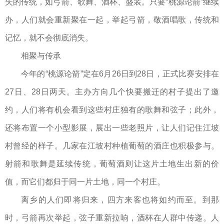
失的传统，如弓箭、歌舞、酒杯、盛装。只要“桃源论箭”继续
办，人们就会重新聚在一起，举起弓箭，敬酒唱歌，传统和
记忆，就不会彻底消失。
相聚与传承
今年的“桃源论箭”定在6月26日到28日，正式比赛安排在
27日、28日两天。主办方向几个快要搬迁的村子提出了邀
约，人们将有机会看到这些村庄独有的歌舞和弦子；此外，
还将布置一个小型影展，展出一些老照片，让人们记住江坡
村曾经的样子。几家在江坡村种植葡萄的酒庄也积极参与。
射箭和歌舞是延续传统，葡萄酒则让这片土地生出新的价
值，而它们都归于同一片土地，同一个村庄。
离乡的人们即将归来，四方来客也将如约而至。到那
时，弓箭再次举起，弦子重新拉响，酒杯在人群中传递。人