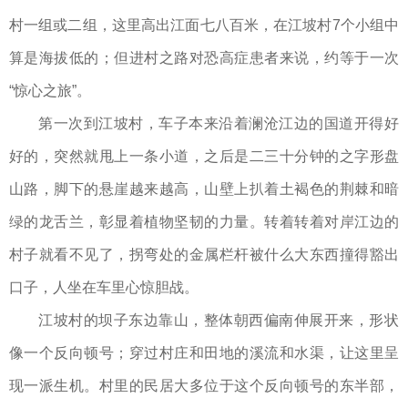
村一组或二组，这里高出江面七八百米，在江坡村7个小组中
算是海拔低的；但进村之路对恐高症患者来说，约等于一次
“惊心之旅”。
第一次到江坡村，车子本来沿着澜沧江边的国道开得好
好的，突然就甩上一条小道，之后是二三十分钟的之字形盘
山路，脚下的悬崖越来越高，山壁上扒着土褐色的荆棘和暗
绿的龙舌兰，彰显着植物坚韧的力量。转着转着对岸江边的
村子就看不见了，拐弯处的金属栏杆被什么大东西撞得豁出
口子，人坐在车里心惊胆战。
江坡村的坝子东边靠山，整体朝西偏南伸展开来，形状
像一个反向顿号；穿过村庄和田地的溪流和水渠，让这里呈
现一派生机。村里的民居大多位于这个反向顿号的东半部，