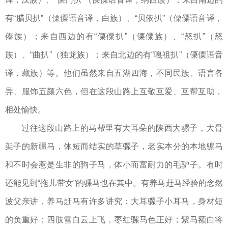
有“腊贝扒”（傈僳语音译，白族）、“贝依扒”（傈僳语音译，
傣族）；来自西边的有“傈僳扒”（傈僳族）、“怒扒”（怒
族）、“曲扒”（独龙族）；来自北边的有“嘎祖扒”（傈僳语音
译，藏族）等。他们虽然来自五湖四海，不同民族、语言各
异、服饰五颜六色，但在这段山路上互敬互爱、互帮互助，
相处愉快。
过往这段山路上的马帮里有大耳朵的陕西大骡子，大骨
架子的新疆马，体短而结实的草骡子，老实本分的本地骟马
和不时会惹是生非的驹子马，体小而富耐力的毛驴子。有时
还能见到“拖儿带女”的骒马也在其中。有养马赶马经验的念然
波父亲讲，养马赶马有许多讲究：大耳骡子小耳马，身材短
的负重好；四肢雪白云上飞，枣红骡马色正好；紫马额白将