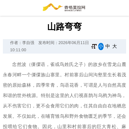
山路弯弯
作者：李自强
发布时间：2026年06月11日
小
中
大
10:11:00
念然波（傈僳语，雀或鸟姓氏之子）的故乡在雪龙山麓
永春河畔一个傈僳族山寨里。村前寨后山间沟壑里生长着茂
密的原始森林，四季常青，鸟语花香，可谓是人与自然高度
和谐的世外桃源。特别是这里的人们视喜鹊与乌鸦为神鸟，
从不伤害它们，更不会食用它们的肉，任其自由自在地栖息
发展。不仅如此，在哺育雏鸟和野外食物匮乏的季节，还会
投喂给它们食物。因此，山里和村前寨后的巨大青松、麻