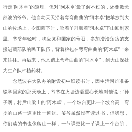
行走“阿木卓”的道理。但对“阿木卓”最了解不过的，还要数念
然波的爷爷。他自幼天天沿着弯弯曲曲的“阿木卓”把羊放到大
山的牧场上，夕阳西下时，吆着羊群顺着“阿木卓”下山回到家
里。爷爷年轻时，响应党和国家的号召，参加浩浩荡荡的支
援进藏部队的民工队伍，背着粮包在弯弯曲曲的“阿木卓”上来
来往往。再后来，他又踏上弯弯曲曲的“阿木卓”，到大山深处
为生产队种植药材。
念然波在大队办的附设初中班读书时，因生活困难准备
辍学回家的那天晚上，爷爷在火塘边语重心长地对他说：“孙
子啊，村后山梁上的‘阿木卓’，一个坡台更比一个坡台高，弯
拐的山路一道更比一道远。爷爷虽然没有读过书，但我想，
你们读的书也像爬山一样，一节课更比一节课上一个台阶，