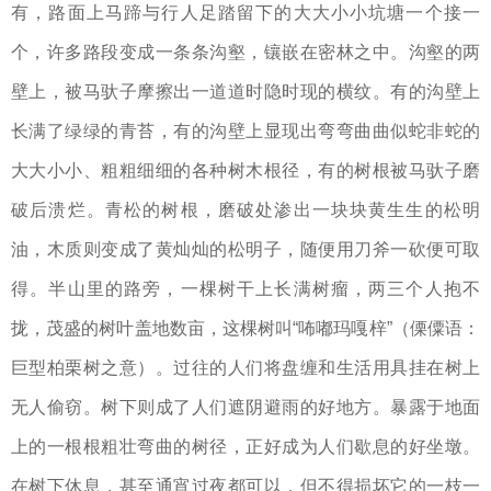
有，路面上马蹄与行人足踏留下的大大小小坑塘一个接一
个，许多路段变成一条条沟壑，镶嵌在密林之中。沟壑的两
壁上，被马驮子摩擦出一道道时隐时现的横纹。有的沟壁上
长满了绿绿的青苔，有的沟壁上显现出弯弯曲曲似蛇非蛇的
大大小小、粗粗细细的各种树木根径，有的树根被马驮子磨
破后溃烂。青松的树根，磨破处渗出一块块黄生生的松明
油，木质则变成了黄灿灿的松明子，随便用刀斧一砍便可取
得。半山里的路旁，一棵树干上长满树瘤，两三个人抱不
拢，茂盛的树叶盖地数亩，这棵树叫“咘嘟玛嘎梓”（傈僳语：
巨型柏栗树之意）。过往的人们将盘缠和生活用具挂在树上
无人偷窃。树下则成了人们遮阴避雨的好地方。暴露于地面
上的一根根粗壮弯曲的树径，正好成为人们歇息的好坐墩。
在树下休息，甚至通宵过夜都可以，但不得损坏它的一枝一