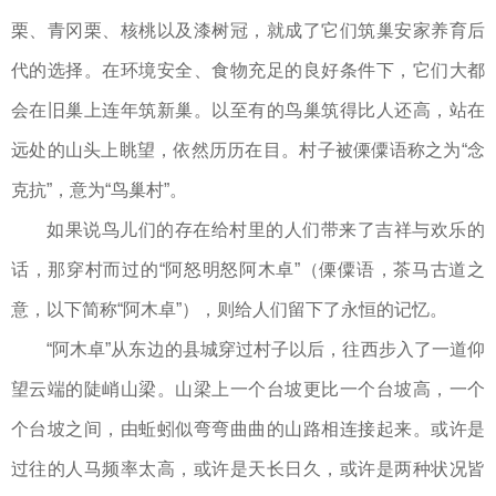
栗、青冈栗、核桃以及漆树冠，就成了它们筑巢安家养育后
代的选择。在环境安全、食物充足的良好条件下，它们大都
会在旧巢上连年筑新巢。以至有的鸟巢筑得比人还高，站在
远处的山头上眺望，依然历历在目。村子被傈僳语称之为“念
克抗”，意为“鸟巢村”。
如果说鸟儿们的存在给村里的人们带来了吉祥与欢乐的
话，那穿村而过的“阿怒明怒阿木卓”（傈僳语，茶马古道之
意，以下简称“阿木卓”），则给人们留下了永恒的记忆。
“阿木卓”从东边的县城穿过村子以后，往西步入了一道仰
望云端的陡峭山梁。山梁上一个台坡更比一个台坡高，一个
个台坡之间，由蚯蚓似弯弯曲曲的山路相连接起来。或许是
过往的人马频率太高，或许是天长日久，或许是两种状况皆