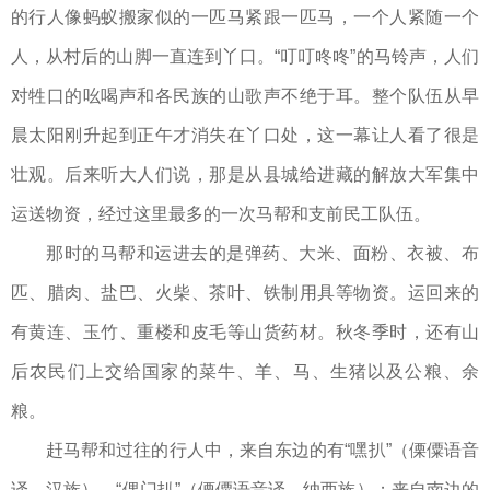
的行人像蚂蚁搬家似的一匹马紧跟一匹马，一个人紧随一个
人，从村后的山脚一直连到丫口。“叮叮咚咚”的马铃声，人们
对牲口的吆喝声和各民族的山歌声不绝于耳。整个队伍从早
晨太阳刚升起到正午才消失在丫口处，这一幕让人看了很是
壮观。后来听大人们说，那是从县城给进藏的解放大军集中
运送物资，经过这里最多的一次马帮和支前民工队伍。
那时的马帮和运进去的是弹药、大米、面粉、衣被、布
匹、腊肉、盐巴、火柴、茶叶、铁制用具等物资。运回来的
有黄连、玉竹、重楼和皮毛等山货药材。秋冬季时，还有山
后农民们上交给国家的菜牛、羊、马、生猪以及公粮、余
粮。
赶马帮和过往的行人中，来自东边的有“嘿扒”（傈僳语音
译，汉族）、“倮门扒”（傈僳语音译，纳西族）；来自南边的