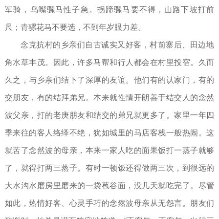
军骑，乌嘴骡马性子急。拐蹄骡马要不得，山路下坡打前
尺；青骡花马不要选，不到年岁眼力差。
念克抗村的乡亲们自古诚实又好客，村前寨后、田边地
角水草丰茂。因此，许多马帮和行人都会在村里投宿。久而
久之，与乡亲们结下了深厚的友谊。他们有的认家门，有的
交朋友，有的结拜弟兄。本来就性情开朗善于结交人的念然
波父亲，打的老庚朋友和结交的弟兄就更多了。家里一年四
季来往的客人络绎不绝，犹如城里的马店客栈一般热闹。这
就苦了念然波的母亲，本来一家人吃的面果饭打一蒸子就够
了，就得打两三蒸子。有时一顿饭还得做两三次，到很远的
大水沟水磨房里磨来的一袋苞谷面，没几天就吃完了。尽管
如此，热情好客、心灵手巧的念然波母亲从无怨言。朋友们