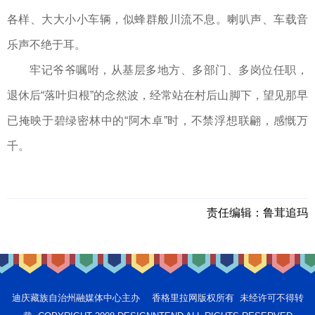
各样、大大小小车辆，似蜂群般川流不息。喇叭声、车载音
乐声不绝于耳。
牢记爷爷嘱咐，从基层多地方、多部门、多岗位任职，
退休后“落叶归根”的念然波，经常站在村后山脚下，望见那早
已掩映于碧绿密林中的“阿木卓”时，不禁浮想联翩，感慨万
千。
责任编辑：
鲁茸追玛
迪庆藏族自治州融媒体中心主办 香格里拉网版权所有 未经许可不得转