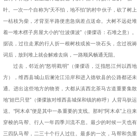
叶。一次一个自称为“天不怕，地不怕”的村中伙子，砍了树上
一枯枝为柴，才背至半路便患急病差点送命。大树不远处堆
着一堆木楞子房屋大小的“仕波倮波”（傈僳语：石堆之意）。
据说，过往走累的行人折一根树枝或捡一块石头，念过祝祷
词后，放到堆上就会解难去病，一路顺风畅通无阻。
过去，邻近的“怒明戳明”（傈僳语，泛指怒江州以西地
方），维西县城山后澜沧江沿岸和进入德钦县的公路都还未
通。进出这些地方的物资，大都从滇西北茶马古道重要集散
地“娃巴只登”（傈僳族对维西县城保和镇的称呼）人背马驮运
送。“阿木卓”便是其中一条重要的支线。那时“阿木卓”上往来
穿梭的马帮、行人一年四季川流不息。最少的时候一天也有
三四队马帮，二三十个行人过往。最多的一次，马帮和负重