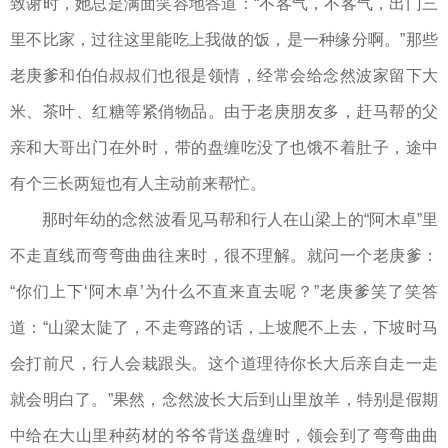
致谢时，她总是满面笑容地答道：“不客气，不客气，出门三
里不比家，过往这里能吃上我做的饭，是一种缘分啊。”那些
老庚爹和伯伯叔叔们也很是领情，经常会给念然波家留下大
米、茶叶、红糖等紧俏物品。由于老庚朋友多，赶马帮的父
亲和大哥出门在外时，带的盘缠吃没了也饿不着肚子，途中
有个三长两短也有人主动前来帮忙。
那时年幼的念然波看见马帮和行人在山梁上的“阿木卓”里
不走直线而弯弯曲曲往来时，很不理解。就问一个老庚爹：
“你们上下‘阿木卓’为什么不直来直去呢？”老庚爹笑了笑答
道：“山梁太陡了，不走弯路的话，上坡爬不上去，下坡时马
会打前尺，行人会栽跟头。这个道理待你长大后亲自走一走
就会明白了。”果然，念然波长大后到山里放羊，特别是假期
中给在大山里种药材的爷爷背送盘缠时，领会到了弯弯曲曲