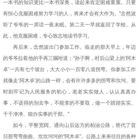
一本书的知识更比一本书深奥，读起来肯定困难重重。只要
有恒心克服困难努力学习的人，将来才会有大作为。”念然波
听了爷爷的一席话一夜未眠。第二天一早就返回了学校。从
此，他克服困难，专心致志地读书学习。
再后来，念然波出门参加工作。临走的那天早上，年迈
的爷爷拉着他的手再三嘱咐道：“孙子啊，村后山梁上的‘阿木
卓’一共有七个坡台，大大小小一百零八道拐弯。你参加工作
就像走‘阿木卓’的山路一样，会有许许多多的拐弯和坎坷。要
时刻牢记为人民服务的初心，老老实实做人，认认真真办
事，不该得的别去争，不能拿的不要取，做一个踏踏实实、
干干净净、能办实事的干部。”
如今，平整宽阔、通向山后远方的柏油公路，替代了昔
日那弯弯曲曲、坎坎坷坷的“阿木卓”。公路上来来往往的各种