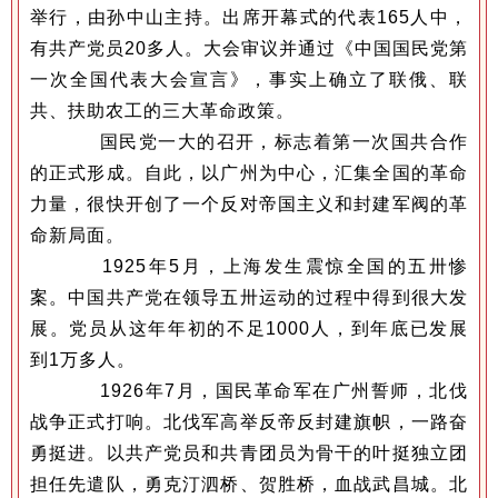
举行，由孙中山主持。出席开幕式的代表165人中，
有共产党员20多人。大会审议并通过《中国国民党第
一次全国代表大会宣言》，事实上确立了联俄、联
共、扶助农工的三大革命政策。
国民党一大的召开，标志着第一次国共合作
的正式形成。自此，以广州为中心，汇集全国的革命
力量，很快开创了一个反对帝国主义和封建军阀的革
命新局面。
1925年5月，上海发生震惊全国的五卅惨
案。中国共产党在领导五卅运动的过程中得到很大发
展。党员从这年年初的不足1000人，到年底已发展
到1万多人。
1926年7月，国民革命军在广州誓师，北伐
战争正式打响。北伐军高举反帝反封建旗帜，一路奋
勇挺进。以共产党员和共青团员为骨干的叶挺独立团
担任先遣队，勇克汀泗桥、贺胜桥，血战武昌城。北