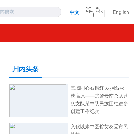
བོད་ཡིག་
中文
English
州内头条
雪域同心石榴红 双拥薪火
映高原——武警云南总队迪
庆支队某中队民族团结进步
创建工作纪实
入伏以来中医馆艾灸受市民