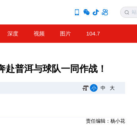
深度
视频
图片
104.7
奔赴普洱与球队一同作战！
小
中
大
责任编辑：
杨小花