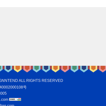
ND ALL RIGHTS RESERVED
0002000108号
005
.com
qq.com