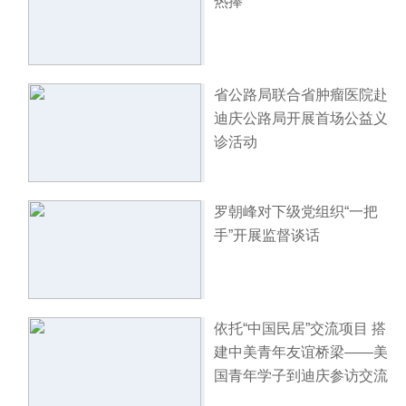
热捧
省公路局联合省肿瘤医院赴
迪庆公路局开展首场公益义
诊活动
罗朝峰对下级党组织“一把
手”开展监督谈话
依托“中国民居”交流项目 搭
建中美青年友谊桥梁——美
国青年学子到迪庆参访交流