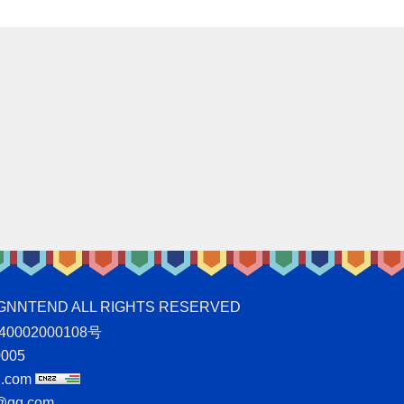
ND ALL RIGHTS RESERVED
0002000108号
005
.com
qq.com