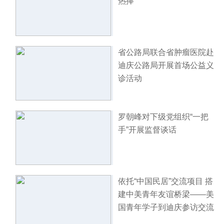
热捧
省公路局联合省肿瘤医院赴
迪庆公路局开展首场公益义
诊活动
罗朝峰对下级党组织“一把
手”开展监督谈话
依托“中国民居”交流项目 搭
建中美青年友谊桥梁——美
国青年学子到迪庆参访交流