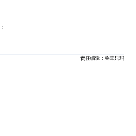
位；
责任编辑：
鲁茸只玛