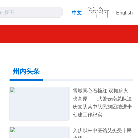
བོད་ཡིག་
中文
English
州内头条
雪域同心石榴红 双拥薪火
映高原——武警云南总队迪
庆支队某中队民族团结进步
创建工作纪实
入伏以来中医馆艾灸受市民