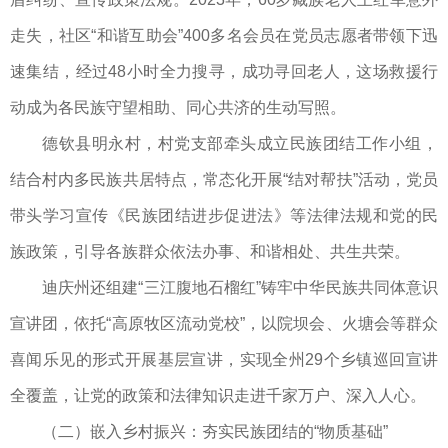
走失，社区“和谐互助会”400多名会员在党员志愿者带领下迅
速集结，经过48小时全力搜寻，成功寻回老人，这场救援行
动成为各民族守望相助、同心共济的生动写照。
德钦县明永村，村党支部牵头成立民族团结工作小组，
结合村内多民族共居特点，常态化开展“结对帮扶”活动，党员
带头学习宣传《民族团结进步促进法》等法律法规和党的民
族政策，引导各族群众依法办事、和谐相处、共生共荣。
迪庆州还组建“三江腹地石榴红”铸牢中华民族共同体意识
宣讲团，依托“高原牧区流动党校”，以院坝会、火塘会等群众
喜闻乐见的形式开展基层宣讲，实现全州29个乡镇巡回宣讲
全覆盖，让党的政策和法律知识走进千家万户、深入人心。
（二）嵌入乡村振兴：夯实民族团结的“物质基础”