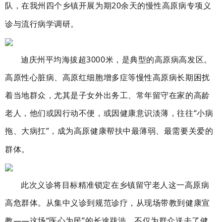
队，在
我州四个乡镇
开展
为期
20余天的
慢性高原病专项义
诊与流行病学调研
。
迪庆州平均海拔超
3000
米，是典型的高原病高发区。
高原性心脏病、高原红细胞增多症等慢性高原病长期困扰
着当地群众，尤其是子女外出务工、常年留守在家的高龄
老人，他们或因行动不便，或因健康意识淡薄，往往
“小病
拖、大病扛”，成为高原健康帮扶中最薄弱、最需要关爱的
群体。
此次义诊将目标精准锁定在乡镇留守老人这一高原病
高危群体。从集中义诊到规范诊疗，从现场带教到健康宣
教
——这场“医心为民”的长途跋涉，不仅为群众送去了健