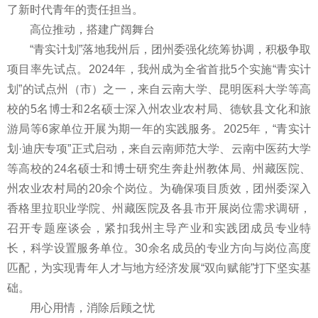
了新时代青年的责任担当。
高位推动，搭建广阔舞台
“青实计划”落地我州后，团州委强化统筹协调，积极争取
项目率先试点。2024年，我州成为全省首批5个实施“青实计
划”的试点州（市）之一，来自云南大学、昆明医科大学等高
校的5名博士和2名硕士深入州农业农村局、德钦县文化和旅
游局等6家单位开展为期一年的实践服务。2025年，“青实计
划·迪庆专项”正式启动，来自云南师范大学、云南中医药大学
等高校的24名硕士和博士研究生奔赴州教体局、州藏医院、
州农业农村局的20余个岗位。为确保项目质效，团州委深入
香格里拉职业学院、州藏医院及各县市开展岗位需求调研，
召开专题座谈会，紧扣我州主导产业和实践团成员专业特
长，科学设置服务单位。30余名成员的专业方向与岗位高度
匹配，为实现青年人才与地方经济发展“双向赋能”打下坚实基
础。
用心用情，消除后顾之忧