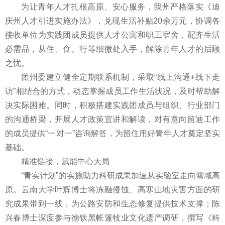
为让青年人才扎根高原、安心服务，我州严格落实《迪
庆州人才引进实施办法》，兑现生活补贴20余万元，协调各
接收单位为实践团成员提供人才公寓和职工宿舍，配齐生活
必需品，从住、食、行等细微处入手，解除青年人才的后顾
之忧。
团州委建立健全定期联系机制，采取“线上沟通+线下走
访”相结合的方式，动态掌握成员工作生活状况，及时帮助解
决实际困难。同时，积极搭建实践团成员与组织、行业部门
的沟通桥梁，开展人才政策宣讲和解读，对有意向留迪工作
的成员提供“一对一”咨询解答，为留住用好青年人才奠定坚实
基础。
精准链接，赋能中心大局
“青实计划”的实施助力科研成果加速从实验室走向雪域高
原。云南大学叶辉博士将冻融侵蚀、高寒山地灾害方面的研
究成果带到一线，为公路安防和生态修复提供技术支撑；陈
兴春博士深度参与德钦黑帐篷牧业文化遗产调研，撰写《科