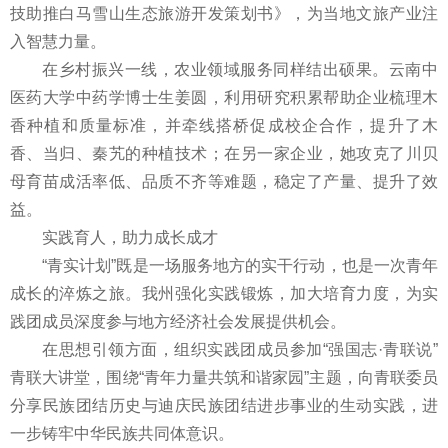
技助推白马雪山生态旅游开发策划书》，为当地文旅产业注
入智慧力量。
在乡村振兴一线，农业领域服务同样结出硕果。云南中
医药大学中药学博士生姜圆，利用研究积累帮助企业梳理木
香种植和质量标准，并牵线搭桥促成校企合作，提升了木
香、当归、秦艽的种植技术；在另一家企业，她攻克了川贝
母育苗成活率低、品质不齐等难题，稳定了产量、提升了效
益。
实践育人，助力成长成才
“青实计划”既是一场服务地方的实干行动，也是一次青年
成长的淬炼之旅。我州强化实践锻炼，加大培育力度，为实
践团成员深度参与地方经济社会发展提供机会。
在思想引领方面，组织实践团成员参加“强国志·青联说”
青联大讲堂，围绕“青年力量共筑和谐家园”主题，向青联委员
分享民族团结历史与迪庆民族团结进步事业的生动实践，进
一步铸牢中华民族共同体意识。