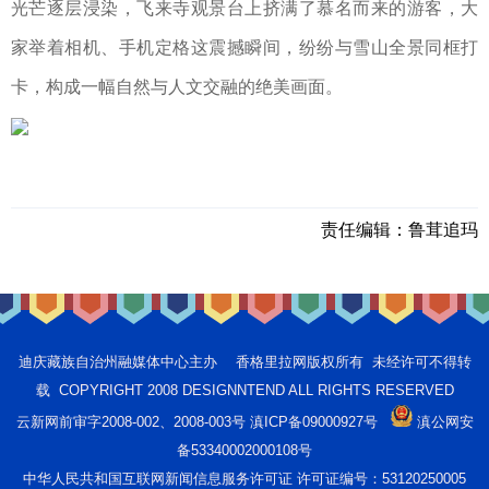
光芒逐层浸染，飞来寺观景台上挤满了慕名而来的游客，大
家举着相机、手机定格这震撼瞬间，纷纷与雪山全景同框打
卡，构成一幅自然与人文交融的绝美画面。
责任编辑：
鲁茸追玛
迪庆藏族自治州融媒体中心主办 香格里拉网版权所有 未经许可不得转
载 COPYRIGHT 2008 DESIGNNTEND ALL RIGHTS RESERVED
云新网前审字2008-002、2008-003号 滇ICP备09000927号
滇公网安
备53340002000108号
中华人民共和国互联网新闻信息服务许可证 许可证编号：53120250005