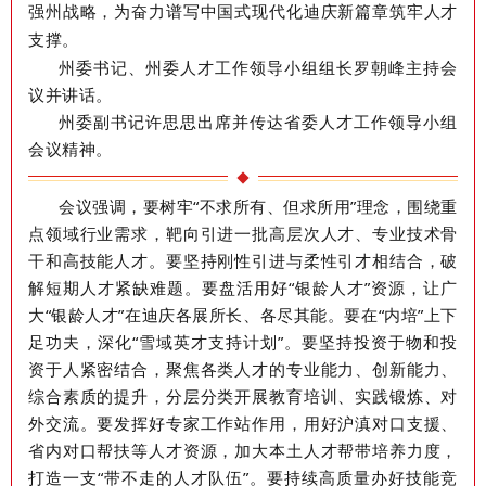
强州战略，为奋力谱写中国式现代化迪庆新篇章筑牢人才
支撑。
州委书记、州委人才工作领导小组组长罗朝峰主持会
议并讲话。
州委副书记许思思出席并传达省委人才工作领导小组
会议精神。
会议强调，
要树牢
“不求所有、但求所用”理念，围绕重
点领域行业需求，靶向引进一批高层次人才、专业技术骨
干和高技能人才。要坚持刚性引进与柔性引才相结合，破
解短期人才紧缺难题。要盘活用好“银龄人才”资源，让广
大“银龄人才”在迪庆各展所长、各尽其能。要在“内培”上下
足功夫，深化“雪域英才支持计划”。要坚持投资于物和投
资于人紧密结合，聚焦各类人才的专业能力、创新能力、
综合素质的提升，分层分类开展教育培训、实践锻炼、对
外交流。要
发挥好专家工作站作用
，用好沪滇对口支援、
省内对口帮扶等人才资源，加大本土人才帮带培养力度，
打造一支“带不走的人才队伍”。要持续高质量办好技能竞