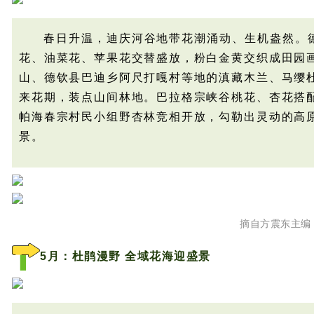
春日升温，
迪庆河谷地带花潮涌动、生机盎然。德
花、油菜花、苹果花交替盛放，粉白金黄交织成田园
山、德钦县巴迪乡阿尺打嘎村等地的滇藏木兰、马缨
来花期，装点山间林地。巴拉格宗峡谷桃花、杏花搭
帕海春宗村民小组野杏林竞相开放，勾勒出灵动的高
景。
摘自方震东主编
5月：杜鹃漫野 全域花海迎盛景