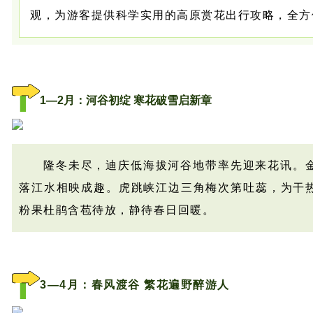
观，为游客提供科学实用的高原赏花出行攻略，全方
1—2月：河谷初绽 寒花破雪启新章
隆冬未尽，迪庆低海拔河谷地带率先迎来花讯。
落江水相映成趣。虎跳峡江边三角梅次第吐蕊，为干
粉果杜鹃含苞待放，静待春日回暖。
3—4月：春风渡谷 繁花遍野醉游人