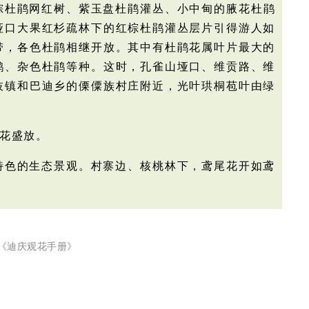
棕杜鹃网红树、紫玉盘杜鹃灌丛、小中甸的腋花杜鹃
垭口大果红杉疏林下的红棕杜鹃灌丛层片引得游人如
带，各色杜鹃相继开放。其中有杜鹃花属叶片最大的
鹃、杂色杜鹃等种。这时，孔雀山垭口、维贡路、维
枝镇和巴迪乡的傈僳族村庄附近，光叶珙桐苞叶由绿
花盛
放。
特色的生态景观。村寨边、核桃林下，鸢尾花开如鸢
《迪庆观花手册》