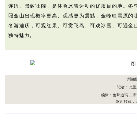
连绵、景致壮阔，是体验冰雪运动的优质目的地。冬
照金山出现概率更高、观感更为震撼，金峰映雪原的
冬游迪庆，可观红果、可赏飞鸟、可戏冰雪、可遇金
独特魅力。
州融
记者：此里
编辑：鲁茸追玛 二
欢迎转载，