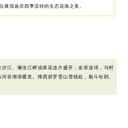
位展现迪庆四季流转的生态花海之美。
金沙江、澜沧江畔油菜花连片盛开，金浪连绵，与村
热河谷增添暖意。维西碧罗雪山雪线处，魁斗杜鹃、