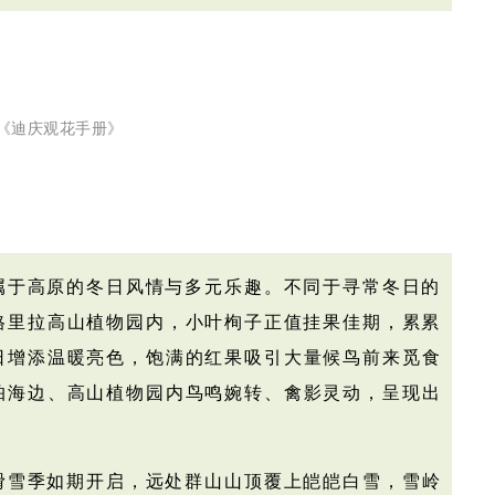
《迪庆观花手册》
属于高原的冬日风情与多元乐趣。不同于寻常冬日的
格里拉高山植物园内，小叶栒子正值挂果佳期，累累
日增添温暖亮色，
饱满的红果吸引大量候鸟前来觅食
帕海边、
高山植物园内
鸟鸣婉转、禽影灵动，呈现出
滑雪季如期开启，远处群山山顶覆上皑皑白雪，雪岭