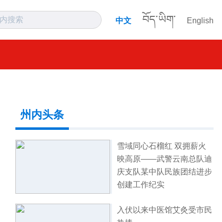
བོད་ཡིག་
中文
English
州内头条
雪域同心石榴红 双拥薪火
映高原——武警云南总队迪
庆支队某中队民族团结进步
创建工作纪实
入伏以来中医馆艾灸受市民