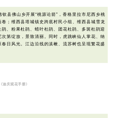
钦县佛山乡开展“桃源论箭”，香格里拉市尼西
乡桃
画卷；
维西县
塔城镇史跨底村民小组、维西县城雪龙
杜鹃、粉果杜鹃、蜡叶杜鹃、团花杜鹃、多斑杜鹃迎
配次第绽放，景致清丽。同时，虎跳峡仙人掌花、纳
原春日风光。江边沿线的滇楸、流苏树也呈现繁花盛
《迪庆观花手册》