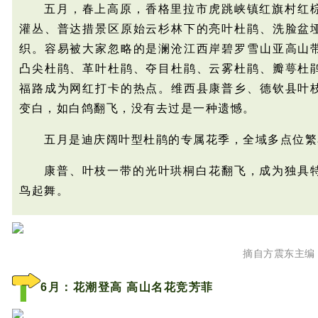
五月，春上高原，香格里拉市
虎跳峡镇红旗村红
灌丛、普达措景区原始云杉林下的亮叶杜鹃、洗脸盆
织。容易被大家忽略的是澜沧江西岸碧罗雪山亚高山
凸尖杜鹃、革叶杜鹃、夺目杜鹃、云雾杜鹃、瓣萼杜
福路成为网红打卡的热点。维西县康普乡、德钦县叶
变白，如白鸽翻飞，没有去过是一种遗憾。
五月是迪庆阔叶型杜鹃的专属花季，全域多点位繁
康普、叶枝一带的光叶珙桐白花翻飞，成为独具
鸟起舞。
摘自方震东主编
6月：花潮登高 高山名花竞芳菲