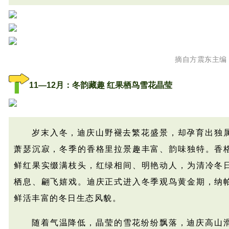
摘自方震东主编
11—12月：冬韵藏趣 红果栖鸟雪花晶莹
岁末入冬，迪庆山野褪去繁花盛景，却孕育出独
萧瑟沉寂，冬季的香格里拉景趣丰富、韵味独特。香
鲜红果实缀满枝头，红绿相间、明艳动人，为清冷冬
栖息、翩飞嬉戏。迪庆正式进入冬季观鸟黄金期，纳
鲜活丰富的冬日生态风貌。
随着气温降低，
晶莹
的雪花纷纷飘落，迪庆高山