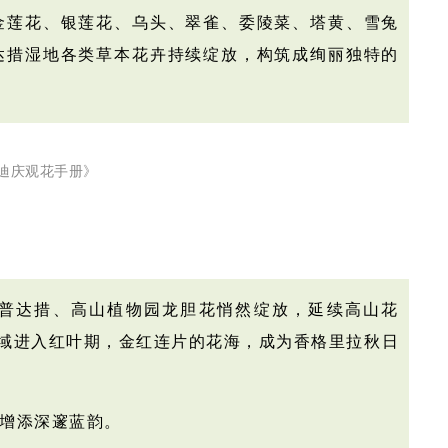
金莲花、银莲花、乌头、翠雀、委陵菜、塔黄、雪兔
达措湿地各类草本花卉持续绽放，构筑成绚丽独特的
迪庆观花手册》
普达措、高山植物园龙胆花悄然绽放，延续高山花
全域进入红叶期，金红连片的花海
，成为香格里拉秋日
增添深邃蓝韵。