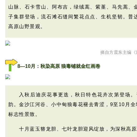
山脉、石卡雪山、阿布吉，绿绒蒿、紫堇、马先蒿、
子集群登场，流石滩石缝间繁花点点、生机坚韧。普
高原山野景观。
摘自方震东主编《
8—10月：秋染高原 狼毒铺就金红画卷
入秋后迪庆花事更迭，秋日特色花卉次第登场。
韵。金沙江河谷、小中甸狼毒花褪去青涩，9至10月
标志性景致。
十月蓝玉簪龙胆、七叶龙胆迎风绽放，为深秋高原