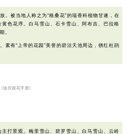
放。被当地人称之为“格桑花”的瑞香科植物甘遂，
在
金黄色花序。白马雪山、石卡雪山、阿布吉、巴拉格
期。
。素有“上帝的花园”美誉的碧沽天池周边，锈红杜鹃
《迪庆观花手册》
为主打景观。梅里雪山、碧罗雪山、白马雪山、云岭