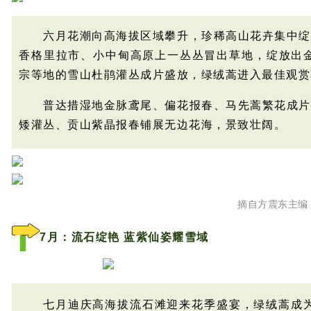
六月花潮向高海拔区域攀升，珍稀高山花卉集中绽
香格里拉市、小中甸高原上一丛丛冒出草地，绽放出
宗等地的雪山杜鹃灌丛成片盛放
，绿绒蒿
进入最佳观赏
普达措湿地金脉鸢尾、偏花报
春、马先蒿繁花成片
矮灌丛、贡山紫晶报春铺展无边花海，景致壮阔。
摘自方震东主编
7月：流石绽艳 蓝紫仙姿耀雪域
七月迪庆高海拔流石滩迎来花季盛宴，绿绒蒿成