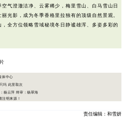
季空气澄澈洁净、云雾稀少，梅里雪山、白马雪山日
壮丽光影，成为冬季香格里拉独有的顶级自然景观。
山，全方位领略雪域秘境冬日静谧雄浑、多姿多彩的
媒体中心
只玛 此里取次
审：杨云萍
终审：杨翠海
请注明来源！
责任编辑：
和雪妍