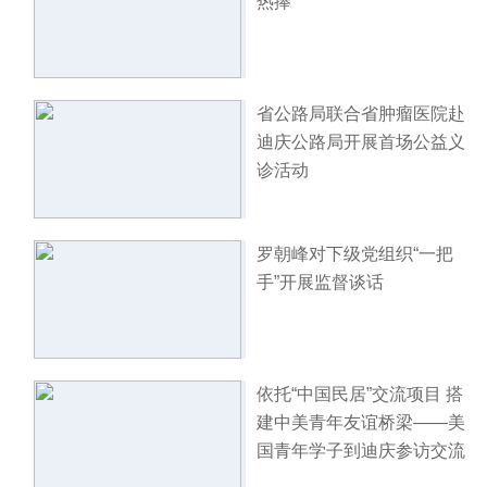
热捧
省公路局联合省肿瘤医院赴
迪庆公路局开展首场公益义
诊活动
罗朝峰对下级党组织“一把
手”开展监督谈话
依托“中国民居”交流项目 搭
建中美青年友谊桥梁——美
国青年学子到迪庆参访交流