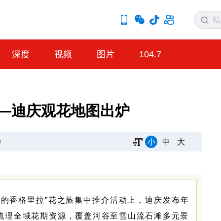
深度
视频
图片
104.7
——迪庆观花地图出炉
小
中
大
0
界的
香格里拉”花之旅集中推介活动上，迪庆发布年
，梳理全域花期资源，覆盖河谷至雪山流石滩多元景