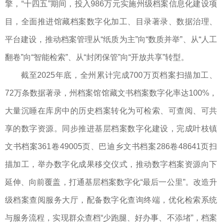
擎，“十四五”期间，投入986万元实施州级档案信息化建设项
目，全面推进馆藏档案数字化加工、目录著录、数据治理、
平台建设，推动档案管理从“纸质为主”向“数质并举”、从“人工
翻卷”向“智能检索”、从“封闭保管”向“开放共享”转型。
截至2025年底，全州累计完成700万页档案扫描加工、
72万条数据著录，州档案馆馆藏文书档案数字化率达100%，
大量沉睡在库房中的历史档案转化为可检索、可查阅、可共
享的数字资源。同步推进基层档案数字化建设，完成叶枝镇
文书档案361卷49005页、巴迪乡文书档案286卷48641页扫
描加工，举办数字化成果移交仪式，推动数字档案资源向下
延伸、向前覆盖，打通基层档案数字化“最后一公里”。改造升
级档案查阅服务大厅，配备数字化查询终端，优化检索系统
与服务流程，实现群众查档“少跑腿、好办事、不添堵”，档案