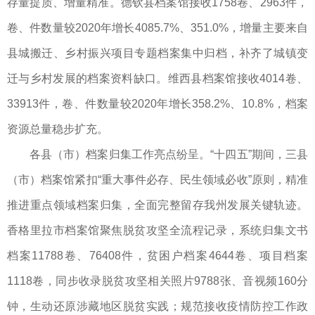
存量提质、增量精准。德钦县档案馆接收1758卷、2963件，
卷、件数量较2020年增长4085.7%、351.0%，增量主要来自
县城搬迁、乡村振兴项目专题档案集中归档，补齐了城镇变
迁与乡村发展的档案资料缺口。维西县档案馆接收4014卷、
33913件，卷、件数量较2020年增长358.2%、10.8%，档案
资源总量稳步扩充。
各县（市）档案归集工作亮点纷呈。“十四五”期间，三县
（市）档案馆紧扣“重大事件必存、民生领域必收”原则，精准
推进重点领域档案归集，全面完整留存我州发展关键轨迹。
香格里拉市档案馆聚焦脱贫攻坚全流程记录，系统归集文书
档案11788卷、76408件，贫困户档案4644卷、项目档案
1118卷，同步收录脱贫攻坚相关照片9788张、音视频160分
钟，生动还原涉藏地区脱贫实践；规范接收疫情防控工作政