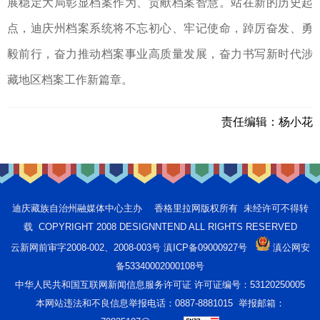
展稳定大局彰显档案作为、贡献档案智慧。站在新的历史起
点，迪庆州档案系统将不忘初心、牢记使命，踔厉奋发、勇
毅前行，奋力推动档案事业高质量发展，奋力书写新时代涉
藏地区档案工作新篇章。
责任编辑：
杨小花
迪庆藏族自治州融媒体中心主办 香格里拉网版权所有 未经许可不得转
载 COPYRIGHT 2008 DESIGNNTEND ALL RIGHTS RESERVED
云新网前审字2008-002、2008-003号 滇ICP备09000927号
滇公网安
备53340002000108号
中华人民共和国互联网新闻信息服务许可证 许可证编号：53120250005
本网站违法和不良信息举报电话：0887-8881015 举报邮箱：