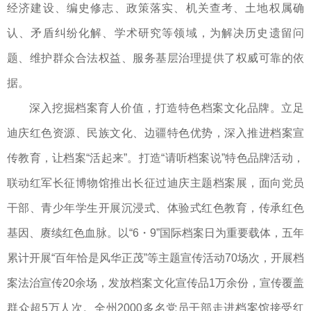
经济建设、编史修志、政策落实、机关查考、土地权属确
认、矛盾纠纷化解、学术研究等领域，为解决历史遗留问
题、维护群众合法权益、服务基层治理提供了权威可靠的依
据。
深入挖掘档案育人价值，打造特色档案文化品牌。立足
迪庆红色资源、民族文化、边疆特色优势，深入推进档案宣
传教育，让档案“活起来”。打造“请听档案说”特色品牌活动，
联动红军长征博物馆推出长征过迪庆主题档案展，面向党员
干部、青少年学生开展沉浸式、体验式红色教育，传承红色
基因、赓续红色血脉。以“6・9”国际档案日为重要载体，五年
累计开展“百年恰是风华正茂”等主题宣传活动70场次，开展档
案法治宣传20余场，发放档案文化宣传品1万余份，宣传覆盖
群众超5万人次。全州2000多名党员干部走进档案馆接受红