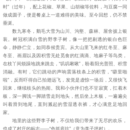
时”（过年），配上花椒、草果、山胡椒等佐料，与豆腐一同
做成圆子，便是餐桌上一道难得的美味。至今回想，仍不禁
垂涎。
数九寒冬，鹅毛大雪为山川、沟壑、森林、屋舍披上银
装。树冠积满白雪的野李子树，像一把把剔透的银白色巨
伞，静静伫立，如同恭候贵宾。从大山里飞来的红冬至、麻
冬至、画眉以及因积雪无处觅食的红滴滴、地麻子等鸟类，
在枝丫间烦躁地跳来跳去，“叽叽啾啾”，盼着阳光普照、积雪
消融。有时，它们跳动的声响震落枝条上的积雪，“噼里啪
啦”，反而吓得自己拍翅远飞，发觉是虚惊一场后，又很快飞
回来，继续枝头的热闹。我和小伙伴们也不甘寂寞，扛着木
板，深一脚浅一脚踏雪走到地头，然后坐上木板，一遍遍尖
叫着滑到地尾，直到溅起的雪湿透衣裤，才心满意足地回
家。
地里的这些野李子树，不仅给我们带来了无尽的欢乐，
也成了村庄的标志——“色抓底抗”（意为李子坪村）。