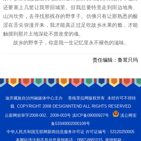
还要塞上几筐让我带回城里。但我总要特意走到田边地角、
山沟坎旁，去寻找那残存的野李子。仿佛只有让那熟悉的酸
涩在舌尖弥漫开来，我才能真正过足吃故乡水果的瘾，才能
触摸到那片土地深处不曾改变的魂。
故乡的野李子，你是我一生记忆里永不褪色的滋味。
责任编辑：
鲁茸只玛
迪庆藏族自治州融媒体中心主办 香格里拉网版权所有 未经许可不得转
载 COPYRIGHT 2008 DESIGNNTEND ALL RIGHTS RESERVED
云新网前审字2008-002、2008-003号 滇ICP备09000927号
滇公网安
备53340002000108号
中华人民共和国互联网新闻信息服务许可证 许可证编号：53120250005
本网站违法和不良信息举报电话：0887-8881015 举报邮箱：