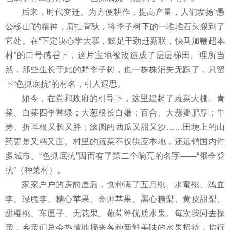
后来，时代变迁。为方便耕作，提高产量，人们发扬“愚
公移山”的精神，肩扛背驮，将李子树下的一堆堆石头搬到了
它处。在“下定决心学大寨，鼓足干劲赶新联，快马加鞭超本
村”的口号感召下，这片宝地被改造成了层层梯田。理所当
然，那些生长于此的野李子树，也一株株消失无踪了，只留
下“色抓底抗”的村名，引人遐思。
如今，在党和政府的引导下，这里建起了蔬菜大棚。青
菜、白菜四季常绿；大葱根长白嫩；百合、大蒜瓣肥厚；牛
蒡、折耳根又长又胖；滚圆的西瓜又甜又沙……田埂上的山
药更是又糯又面。村里的蔬菜不仅供应本地，还远销国内许
多城市。“色抓底抗”因而有了第二个响亮的名字——“俄全登
抗”（种菜村）。
家家户户的房前屋后，也种满了五月桃、水蜜桃、鸡血
李、绿脆李、糖心苹果、金帅苹果、黑心糖梨、黄皮甜梨、
甜樱桃、车厘子、无花果、葡萄等优质水果。每次我回去探
亲，乡亲们总会热情地摘来各种新鲜美味的水果招待，临行