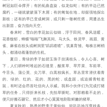
树冠如巨伞撑开；有的虬曲盘旋，似龙似蛇；有的半边已然
腐朽，一碰就簌簌落下木屑；有的匍匐在地，却倔强地探出
新枝；还有的早已变成树洞，或只剩一墩树疙瘩，周遭丛生
出新苗，奋力指向天空。
春来时，雪白的李花如云似锦，浮于田间。春风送暖，
花香馥郁，蜂蝶“嗡嗡”飞舞其间。马大头、铁灵甲、画眉、黄
雀、麻雀在枝头或树洞里“叽叽喳喳”，筑巢育雏。每株古树梢
头，都涌动着蓬勃的生机。
夏日，青绿的李子如碧玉珠子挂满枝头，令人心喜。树
下，人们耕种时堆起的石缝里，酸浆草、旱芹菜、车前草、
牛舌头、蒲公英、尖刀草、白蒿枝疯长。草丛里常潜伏着青
的、绿的、红的、花的、黑的蛇，或盘踞，或追捕青蛙老
鼠，有时还会昂首吐信向人示威。我和小伙伴们为完成打猪
草的任务，只得折来长枝，先拍草驱蛇。对那赖着不走的，
便只好搬石砸它。然后才小心翼翼地割取鲜嫩的猪草。
夏末秋初，熟透的野李子黄灿灿、软趴趴地压弯枝条，