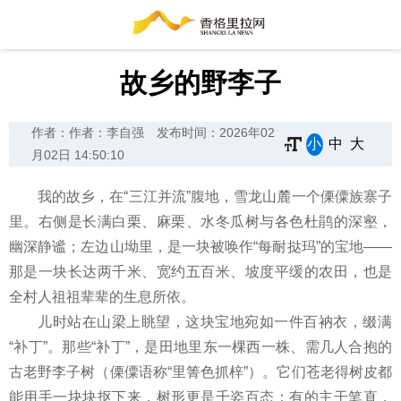
故乡的野李子
作者：作者：李自强
发布时间：2026年02
小
中
大
月02日 14:50:10
我的故乡，在“三江并流”腹地，雪龙山麓一个傈僳族寨子
里。右侧是长满白栗、麻栗、水冬瓜树与各色杜鹃的深壑，
幽深静谧；左边山坳里，是一块被唤作“每耐挞玛”的宝地——
那是一块长达两千米、宽约五百米、坡度平缓的农田，也是
全村人祖祖辈辈的生息所依。
儿时站在山梁上眺望，这块宝地宛如一件百衲衣，缀满
“补丁”。那些“补丁”，是田地里东一棵西一株、需几人合抱的
古老野李子树（傈僳语称“里箐色抓梓”）。它们苍老得树皮都
能用手一块块抠下来，树形更是千姿百态：有的主干笔直，