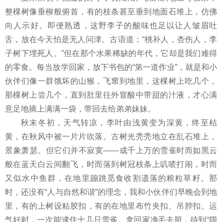
整棵树像垂柳般俯首，有的枝条甚至垂到地面石堆上，仿佛
向人示好。即便熟透，这野李子的酸味也足以让人皱眉吐
舌，放在今天怕是无人问津。古语道：“桃补人，杏伤人，李
子树下埋死人。”但在那个水果稀缺的年代，它却是我们难得
的零食。每当放学回家，放下书包的“第一道作业”，就是和小
伙伴们像一群饿坏的山猴，飞窜到地里，这棵树上吃几个，
那棵树上尝几个，直到肚里往外冒酸中带甜的汁液，才心满
意足地摘上满满一袋，带回去给弟弟妹妹。
秋末冬初，天气转凉，李叶由浅黄变为深黄，终至枯
黄，在秋风中被一片片吹落。古树光秃秃地立在乱石堆上，
景象萧瑟。但它们并不寂寞——成千上万的雪雀时而如黑云
般在蓝天白云间翻飞，时而落到树冠枝条上叽喳打闹，时而
又似水中鱼群，在地里蹦跳觅食收割遗落的粮粒草籽。那
时，还没有“人与自然和谐”的理念，我和小伙伴们早晚会到地
里，有的上树设粘胶扣，有的在地里布竹夹扣、吊脖扣。运
气好时，一次能逮住十几只雪雀。拿回家净毛去脏，待到“阔