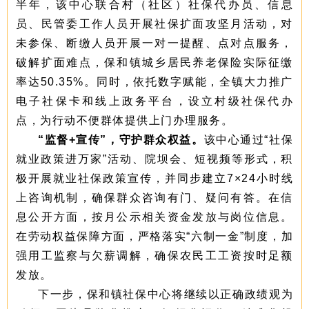
半年，该中心联合村（社区）社保代办员、信息
员、民管委工作人员开展社保扩面攻坚月活动，对
未参保、断缴人员开展一对一提醒、点对点服务，
破解扩面难点，保和镇城乡居民养老保险实际征缴
率达50.35%。同时，依托数字赋能，全镇大力推广
电子社保卡和线上政务平台，设立村级社保代办
点，为行动不便群体提供上门办理服务。
“监督+宣传”，守护群众权益。
该中心通过“社保
就业政策进万家”活动、院坝会、短视频等形式，积
极开展就业社保政策宣传，并同步建立7×24小时线
上咨询机制，确保群众咨询有门、疑问有答。在信
息公开方面，按月公示相关资金发放与岗位信息。
在劳动权益保障方面，严格落实“六制一金”制度，加
强用工监察与欠薪调解，确保农民工工资按时足额
发放。
下一步，保和镇社保中心将继续以正确政绩观为