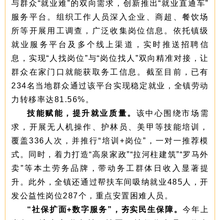
与群众“就业难”的双向需求，创新推出“就业直通车”
服务平台。组织工作人员深入企业、商超、餐饮场
所等开展用工调查，广泛收集岗位信息。依托镇级
就业服务平台及多个线上渠道，实时推送招聘信
息，实现“人找岗位”与“岗位找人”双向精准对接，让
群众在家门口就能获取务工信息。截至目前，已有
234名当地群众通过该平台实现稳定就业，全镇劳动
力转移率达81.56%。
技能赋能，提升就业质量。
该中心围绕市场需
求，开展无人机操作、护林员、美甲等技能培训，
覆盖336人次，并推行“培训+岗位”，一对一推荐模
式。同时，着力打造“高泉家政”“拉河柱建筑”“罗马外
卖”等本土劳务品牌，带动务工群体日收入显著提
升。此外，全镇还通过帮扶车间吸纳就业485人，开
发公益性岗位287个，重点安置困难人员。
“社保扩面+数字服务”，夯实民生保障。
今年上