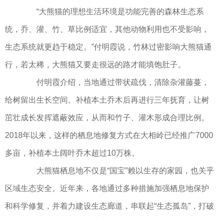
“大熊猫的理想生活环境是功能完善的森林生态系
统，乔、灌、竹、草比例适宜，其他动物利用也不受影响，
生态系统就更趋于稳定。”付明霞说，竹林过密影响大熊猫通
行，若太稀，大熊猫又要走很远的路才能填饱肚子。
付明霞介绍，当地通过带状疏伐，清除杂灌藤蔓，
给树留出生长空间。补植本土乔木后再进行三年抚育，让树
茁壮成长发挥遮蔽效应，从而和竹子、灌木形成合理比例。
2018年以来，这样的栖息地修复方式在大相岭已经推广7000
多亩，补植本土阔叶乔木超过10万株。
大熊猫栖息地不仅是“国宝”赖以生存的家园，也关乎
区域生态安全。近年来，各地通过多种措施加强栖息地保护
和科学修复，并着力建设生态廊道，串联起“生态孤岛”，打破