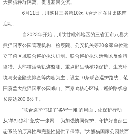
大熊猫种群隔离、促进基因交流。
6月11日，川陕甘三省第10次联合巡护在甘肃陇南
启动。
自2023年开始，川陕甘毗邻地区的三省五市八县大
熊猫国家公园管理机构、检察院、公安机关等20余家单位建
立了跨区域联合巡护执法机制。联合巡护执法活动以反偷猎
盗猎、大熊猫活动轨迹监测、重点野生动植物保护、生态环
境与安全隐患排查等内容为主，设立10条联合巡护路线，范
围覆盖大熊猫国家公园岷山、西秦岭核心区域，巡护路线总
长度达200.6公里。
“联合巡护打破了‘各守一摊’的局面，让保护行动
从‘单打独斗’变成‘一张网’，为加强协同保护、守护好自然生
态系统的原真性和完整性提供了保障。”大熊猫国家公园陕西