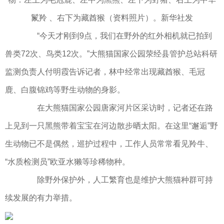
鬣羚 、右下为藏酋猴（资料照片）。新华社发
“今天才刚到9点，我们在野外的红外相机就已拍到
兽类72次、鸟类12次。”大熊猫国家公园荥经县管护总站科研
监测负责人付明霞告诉记者，林中经常出现藏酋猴、毛冠
鹿、白腹锦鸡等野生动物的身影。
在大熊猫国家公园唐家河片区采访时，记者还在路
上见到一只黑熊带着宝宝在河边散步晒太阳。在这里“邂逅”野
生动物已不是偶然，巡护过程中，工作人员常常看见羚牛、
“水质检测员”欧亚水獭等珍稀物种。
除野外保护外，人工繁育也是维护大熊猫种群可持
续发展的有力举措。