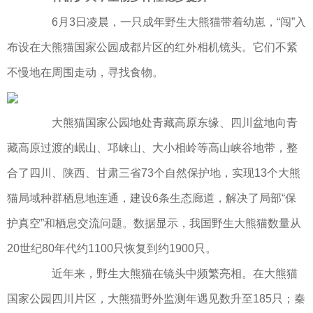
6月3日凌晨，一只成年野生大熊猫带着幼崽，“闯”入
布设在大熊猫国家公园成都片区的红外相机镜头。它们不紧
不慢地在周围走动，寻找食物。
大熊猫国家公园地处青藏高原东缘、四川盆地向青
藏高原过渡的岷山、邛崃山、大小相岭等高山峡谷地带，整
合了四川、陕西、甘肃三省73个自然保护地，实现13个大熊
猫局域种群栖息地连通，建设6条生态廊道，解决了局部“保
护真空”和栖息交流问题。数据显示，我国野生大熊猫数量从
20世纪80年代约1100只恢复到约1900只。
近年来，野生大熊猫在镜头中频繁亮相。在大熊猫
国家公园四川片区，大熊猫野外监测年遇见数升至185只；秦