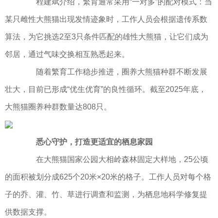
程建斌介绍，繁育通常采用“一对多”的配对模式：当
某只雌性大熊猫出现发情迹象时，工作人员会根据遗传系数
算法，为它挑选2至3只条件匹配的雄性大熊猫，让它们成为
邻居，通过气味交换相互熟悉起来。
随着繁育工作稳步推进，圈养大熊猫种群不断发展
壮大，目前已形成“优生优育”的良性循环。截至2025年底，
大熊猫圈养种群数量达808只。
悉心守护，打造更适宜的栖息家园
在大熊猫国家公园大相岭森林固定大样地，25公顷
的面积被划分成625个20米×20米的格子。工作人员对每个格
子的乔、灌、竹、草进行调查和监测，为栖息地科学修复提
供数据支撑。