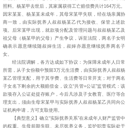
照料。杨某甲去世后，其家属获得工亡赔偿费共计164万元。
因宋某某、杨某某未成年，其母宋某甲失联，经在场亲属协
商一致，由实际抚养人叔叔杨某乙代为接收、保管上述款
项。后宋某甲出现，就款项分配及管理问题与叔叔杨某乙及
祖父母（杨某甲的父母）产生争议，诉至法院，两名子女明
确表示愿意继续随叔婶生活，叔婶亦愿意继续抚养两名子
女。
经法院调解，各方达成如下协议：为保障未成年人日常
所需，从子女份额中预留3万元生活费，由实际抚养人叔叔杨
某乙管理支配，用于其学费、生活费等日常开支；对于两名
子女名下剩余的大额赔偿金，设立“共管+公证”监管模式：该
款项存入公证处提存账户，今后凡涉及子女教育、医疗等合
理支出，须由生母宋某甲与实际抚养人叔叔杨某乙共同向公
证机构申请，方可支取使用。
【典型意义】确立“实际抚养关系”在未成年人财产监管中
的权重。生母前期失联、未尽抚养义务，监护职责实际处于