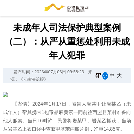
未成年人司法保护典型案例
（二）：从严从重惩处利用未成
年人犯罪
发布时间：2026年07月06日 09:58:23
来
小
中
大
源：《云南法治报》
【案情】2024年1月17日，被告人岩某甲让岩某乙（未
成年人）帮其携带1包毒品麻黄素一同前往西盟县某村准备向
他人贩卖。当日16时许，民警将岩某甲、岩某乙抓获，当场
从岩某乙上衣口袋中查获甲基苯丙胺片剂，净重14.85克。