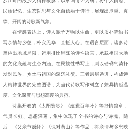
沙江畔的故乡为精神根脉，以家国情怀为魂，将个人情感、
民族记忆、生态哲思与文化自信融于诗行，展现出厚重、真
挚、开阔的诗歌新气象。
在情感表达上，诗人赋予万物以生命，更以质朴笔触书
写亲情与乡愁，朴实无华、直抵人心。在语言层面，诸多诗
篇跳出地域局限，运用排比铺陈的诗性语言，承载祖国大地
的文化底蕴与生态内涵。在民族性书写上，则以磅礴气势抒
发对民族、乡土与祖国的深沉礼赞。三者层层递进，构成诗
人精神世界的完整图谱，为当代诗歌写作树立了兼具情感温
度、文化深度与思想高度的典范。
诗集开卷的《太阳赞歌》《建党百年吟》等抒情篇章，
气贯长虹、思想深邃，集中体现了全书的诗心与诗魂。随
后，《父亲节感怀》《愧对黄山》等作品，将亲情与乡愁映