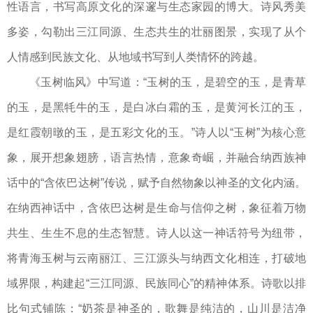
性语言，书写高原文化的深邃与生态家园的博大。诗风秀美
多姿，勾勒出三江同源、生态共生的壮丽图景，实现了从个
人情感到民族文化、从地域书写到人类情怀的跨越。
《玉树临风》中写道：“玉树的玉，是碧空的玉，是青草
的玉，是黑牦牛的玉，是白冰白霜的玉，是黄河长江的玉，
是红霞朝暾的玉，是五彩文化的玉。”诗人以“玉树”为核心意
象，展开想象翅膀，语言热情，意象奇崛，并融合纳西族神
话中的“含依巴达树”传说，赋予自然物象以神圣的文化内涵。
在纳西神话中，含依巴达树是生命与信仰之树，象征着万物
共生、生生不息的生态智慧。诗人以这一神话符号为纽带，
将青海玉树与云南丽江、三江源头与纳西文化相连，打破地
域界限，构建起“三江同源、民族同心”的精神体系。诗歌以排
比句式铺陈：“奶茶是神圣的，歌舞是纯洁的，山川是洁净