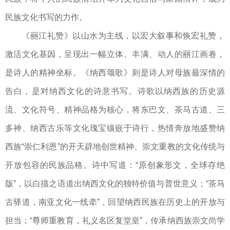
民族文化书写的力作。
《丽江礼赞》以山水为主线，以宏大叙事和恢宏礼赞，
激活文化基因，呈现出一幅立体、丰满、动人的丽江画卷，
是诗人的精神坐标。《纳西颂歌》则是诗人对母族最深情的
告白，是对纳西文化的诗意书写。诗歌以纳西族的历史源
流、文化符号、精神品格为核心，将东巴文、茶马古道、三
多神、纳西古乐等文化瑰宝镶嵌于诗行，热情奔放地盛赞纳
西族“崇仁利恩”的开天辟地创世精神、崇文重教的文化传统与
开放包容的民族品格。诗中写道：“原创象形文，全球存绝
版”，以白描之语道出纳西文化的独特价值与普世意义；“茶马
古驿道，南亚文化一线牵”，回望纳西民族在历史上的开放与
担当；“尊师重教育，礼义名区复堂皇”，传承纳西族崇文尚学