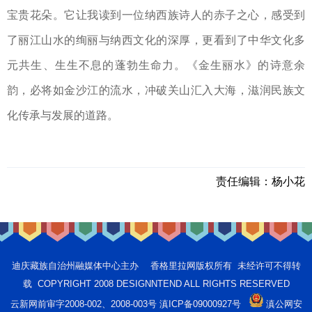
宝贵花朵。它让我读到一位纳西族诗人的赤子之心，感受到
了丽江山水的绚丽与纳西文化的深厚，更看到了中华文化多
元共生、生生不息的蓬勃生命力。《金生丽水》的诗意余
韵，必将如金沙江的流水，冲破关山汇入大海，滋润民族文
化传承与发展的道路。
责任编辑：
杨小花
迪庆藏族自治州融媒体中心主办 香格里拉网版权所有 未经许可不得转
载 COPYRIGHT 2008 DESIGNNTEND ALL RIGHTS RESERVED
云新网前审字2008-002、2008-003号 滇ICP备09000927号
滇公网安