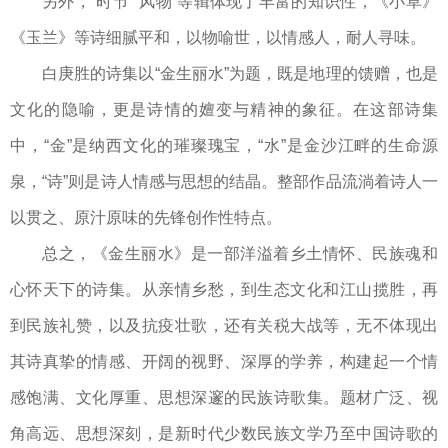
另外，“时节”“风物”等辑体现了丰富的知识性，《小草》
《玉兰》等诗细腻平和，以物喻世，以情感人，耐人寻味。
白庚胜的诗集以“金生丽水”为题，既是地理的馈赠，也是
文化的隐喻，更是诗情的嬗变与精神的象征。在这部诗集
中，“金”是纳西文化的璀璨瑰宝，“水”是金沙江畔的生命源
泉，“诗”则是诗人情感与思想的结晶。整部作品流淌着诗人一
以贯之、原汁原味的先锋创作性特点。
总之，《金生丽水》是一部洋溢着乡土情怀、民族魂和
心怀天下的诗集。从亲情乡愁，到生态文化和江山揽胜，再
到民族礼赞，以及抗疫壮歌，还有关税大战等，无不体现出
其诗真挚的情感、开阔的视野、深厚的学养，构建起一个情
感饱满、文化厚重、思想深邃的民族诗歌集。题材广泛、视
角高远、思想深刻，是新时代少数民族文学乃至中国诗歌的