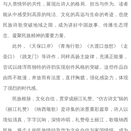
与人类情怀的共性，展现出诗人的格局、担当与作为。读者
能从中感受到高原的纯洁、文化的高远与生命的奇迹，也使
民族诗歌突破地域之限，成为讲好中国故事、传播生态理
念、凝聚民族精神的重要力量。
此外，《天保口岸》《青海行歌》《大渡口放想》《走
壶口》《跳龙门》等诗作，同样高扬主旋律，充满正能量，
尝试以雄浑而独特的诗韵实现创作风格的突破。这些作品自
由而不散漫，奔放而有法度，直抒胸臆，强化感染力，体现
了强烈的时代感。
民族根脉，文化自信，贯穿成丽江礼赞。“仿古诗文”辑的
《丽江礼赞》《纳西颂歌》是诗集的浓墨重彩篇章，诗人以
境似清真，字字沉响，深情吟唱，礼赞母土丽江，歌颂纳西
民族，将个人的民族情结升华为文化自信与家国情怀，成为