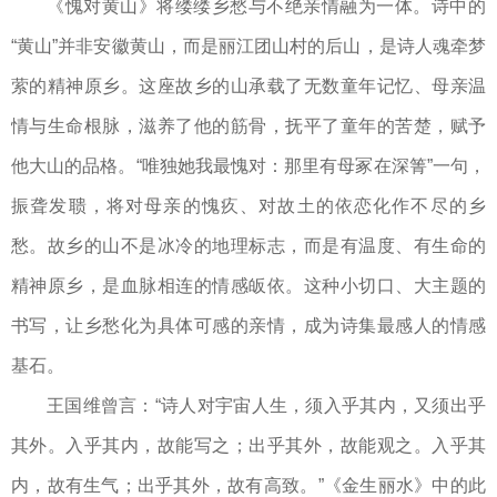
《愧对黄山》将缕缕乡愁与不绝亲情融为一体。诗中的
“黄山”并非安徽黄山，而是丽江团山村的后山，是诗人魂牵梦
萦的精神原乡。这座故乡的山承载了无数童年记忆、母亲温
情与生命根脉，滋养了他的筋骨，抚平了童年的苦楚，赋予
他大山的品格。“唯独她我最愧对：那里有母冢在深箐”一句，
振聋发聩，将对母亲的愧疚、对故土的依恋化作不尽的乡
愁。故乡的山不是冰冷的地理标志，而是有温度、有生命的
精神原乡，是血脉相连的情感皈依。这种小切口、大主题的
书写，让乡愁化为具体可感的亲情，成为诗集最感人的情感
基石。
王国维曾言：“诗人对宇宙人生，须入乎其内，又须出乎
其外。入乎其内，故能写之；出乎其外，故能观之。入乎其
内，故有生气；出乎其外，故有高致。”《金生丽水》中的此