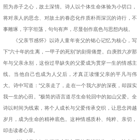
照为赤子之心，故土深情。诗人以个体生命体验为小切口，
将对亲人的思念、对故土的眷恋化作质朴而深沉的诗行，不
事雕琢，字字坦荡，句句有声，尽显创作底色与思想内核。
《父亲节感怀》以诗人童年丧父的铭心记忆为核心，写
下“六十年的生离，一甲子的死别”的刻骨痛楚。白庚胜六岁那
年与父亲永别，这份过早缺失的父爱成为贯穿一生的情感主
线。当他自己也成为人父后，才真正读懂父亲的平凡与伟
大。诗中写道：“父亲走了，走在一个我六岁的深夜，却踩实
我一生的心田。”极简的语言道尽生命轮回中的如山父爱。全
诗以时间为线索，将个人成长与父爱传承交织，让思念跨越
岁月，成为生命的精神底色。这种情感质朴、纯粹、亲切，
叩击读者心扉。