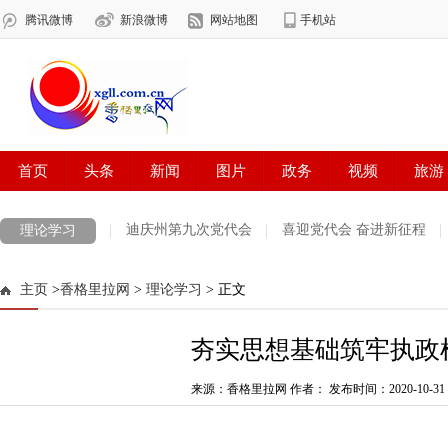
迪庆州第九次党代会
喜迎党代会 奋进新征程
理论学习
COP 15 共建地球生命共同体 打造生灵的和谐家园
雪域欢歌70载·西
主页
>
香格里拉网
>
理论学习
> 正文
最美新时代革命军人
防火安全
中央生态环境保护督察
欢聚
夯实思想基础筑牢执政
涉历史虚无主义有害信息举报专区
党徽闪耀在迪庆高原
第二届“
迪庆州生物多样性图片展示
来源：香格里拉网 作者：
创建生态文明示范州
发布时间：2020-10-31 1
展望十四五开
代表委员履职故事
“致敬抗疫‘无名英雄’”
决战决胜脱贫攻坚每日