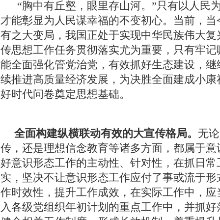
“胸中有丘壑，眼里存山河。”只有以人民
学习贯彻党的十九届四中全会精神
“不忘初心 牢记使命”主题教育
才能彰显为人民谋幸福的不变初心。当前，当
纪念西藏民主改革60周年
开展扫黑除恶 建设善美云南
追梦火焰
有之大变局，我国正处于实现中华民族伟大复
传思想工作任务贯彻落实尤为重要，只有牢记
“庆祝中华人民共和国成立70周年”优秀歌曲
坚持扫黄打非
201
能全面强化管党治党，有效抓好生态建设，继
坚决打赢脱贫攻坚战
绿水青山就是金山银山
壮阔东方潮 奋进新
续推进高质量经济发展，为决胜全面建成小康
美丽中国长江行——共舞长江经济带·生态篇
纪念马克思诞辰200周年
好时代问卷奠定思想基础。
新春走基层
跨越发展、争创一流；比学赶超、奋勇争先
2018
学习贯彻党的十九大精神
党的十九大
不忘初心继续前进
迪
全面构建纵横联动有效的大宣传格局。
无论
传，还是理想信念教育等诸多方面，都属于意
环境保护督察“回头看”整改专栏
习近平：绿水青山就是金山银山
好意识形态工作的主动性、针对性，在抓日常
中国共产党云南省第十次代表大会
“聚焦中央经济工作会议”“治国理
实，坚决不让意识形态工作应付了事或流于形
迪庆州第八次党代会
精准扶贫
中国共产党成立95周年
森林
作时效性，提升工作成效，在实际工作中，应
入各级党组织年初计划的重点工作中，并抓好
媒体眼中的斯那定珠
“两学一做”与党章党规“进党校、进课堂、进媒体