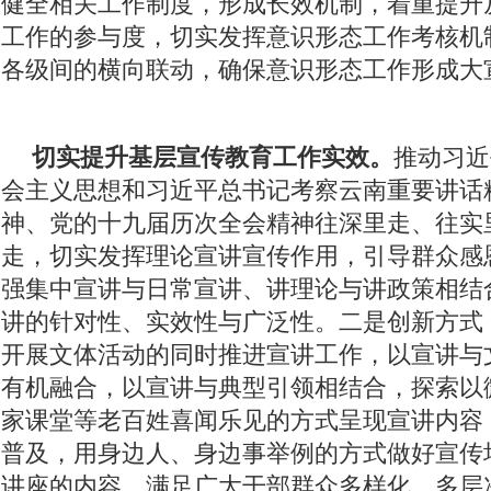
健全相关工作制度，形成长效机制，着重提升
理论学习
这三年
全面开展法治宣传教育 夯实依法治州工作基础
工作的参与度，切实发挥意识形态工作考核机
迪庆首届手机图片微视频大赛
西藏成立50周年
纪念抗战胜利70
各级间的横向联动，确保意识形态工作形成大
禁毒宣传
三严三实 忠诚干净担当
迪庆州七届八次全会精神
三县一区
云南强基惠农
烟草
2014民运会
2014赛马节
切实提升基层宣传教育工作实效。
推动习近
会主义思想和习近平总书记考察云南重要讲话
党风廉政
独克宗古城火灾
十八届三中全会
迪祖言
香格
神、党的十九届历次全会精神往深里走、往实
厉行节约 俭约云南主题教育宣传
喜迎十八大
四群教育活动专题
走，切实发挥理论宣讲宣传作用，引导群众感
学习贯彻七一重要讲话精神
州第七次党代会
两会专题
奥运
强集中宣讲与日常宣讲、讲理论与讲政策相结
讲的针对性、实效性与广泛性。二是创新方式
2018年国家网络安全宣传周
首届中国国际进口博览会
2020网络
开展文体活动的同时推进宣讲工作，以宣讲与
习近平新时代中国特色社会主义思想
贯彻落实习近平考察云南讲话
有机融合，以宣讲与典型引领相结合，探索以
春节期间侵犯假冒行为专项整治
网络中国节·春节
全国·两会
家课堂等老百姓喜闻乐见的方式呈现宣讲内容
普及，用身边人、身边事举例的方式做好宣传
讲座的内容，满足广大干部群众多样化、多层